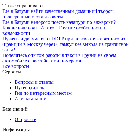
Также спрашивают
Где в Батуми найти качественный домашний творог:
проверенные места и советы
Где в Батуми недорого поесть хачапури по-аджарски?
Как использовать Авито в Грузии: особенности и
возможности
Нужен ли документ от DDPP при перевозке животного из
Франции в Москву через Стамбул без выхода из транзитной
зоны?
Поделитесь опытом работы в такси в Грузии на своём
автомобиле с российскими номерами
Все вопросы
Сервисы
Вопросы и ответы
Путеводитель
Гид по интересным местам
Авиакомпании
База знаний
О проекте
Информация