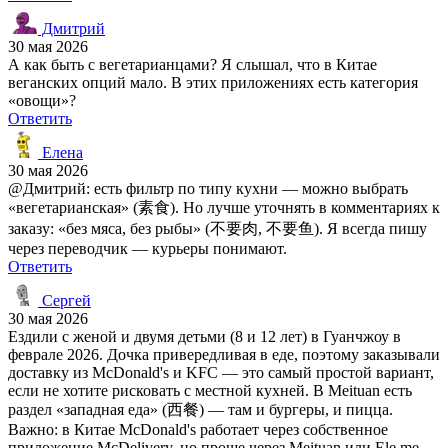
Дмитрий
30 мая 2026
А как быть с вегетарианцами? Я слышал, что в Китае
веганских опций мало. В этих приложениях есть категория
«овощи»?
Ответить
Елена
30 мая 2026
@Дмитрий: есть фильтр по типу кухни — можно выбрать
«вегетарианская» (素食). Но лучше уточнять в комментариях к
заказу: «без мяса, без рыбы» (不要肉, 不要鱼). Я всегда пишу
через переводчик — курьеры понимают.
Ответить
Сергей
30 мая 2026
Ездили с женой и двумя детьми (8 и 12 лет) в Гуанчжоу в
феврале 2026. Дочка привередливая в еде, поэтому заказывали
доставку из McDonald's и KFC — это самый простой вариант,
если не хотите рисковать с местной кухней. В Meituan есть
раздел «западная еда» (西餐) — там и бургеры, и пицца.
Важно: в Китае McDonald's работает через собственное
приложение McDelivery, но проще через Meituan или Ele.me —