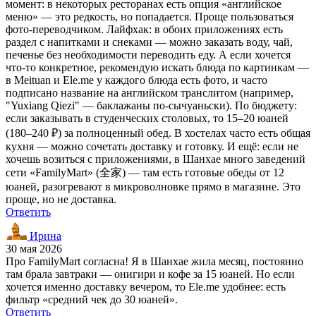
момент: в некоторых ресторанах есть опция «английское
меню» — это редкость, но попадается. Проще пользоваться
фото-переводчиком. Лайфхак: в обоих приложениях есть
раздел с напитками и снеками — можно заказать воду, чай,
печенье без необходимости переводить еду. А если хочется
что-то конкретное, рекомендую искать блюда по картинкам —
в Meituan и Ele.me у каждого блюда есть фото, и часто
подписано название на английском транслитом (например,
"Yuxiang Qiezi" — баклажаны по-сычуаньски). По бюджету:
если заказывать в студенческих столовых, то 15–20 юаней
(180–240 ₽) за полноценный обед. В хостелах часто есть общая
кухня — можно сочетать доставку и готовку. И ещё: если не
хочешь возиться с приложениями, в Шанхае много заведений
сети «FamilyMart» (全家) — там есть готовые обеды от 12
юаней, разогревают в микроволновке прямо в магазине. Это
проще, но не доставка.
Ответить
Ирина
30 мая 2026
Про FamilyMart согласна! Я в Шанхае жила месяц, постоянно
там брала завтраки — онигири и кофе за 15 юаней. Но если
хочется именно доставку вечером, то Ele.me удобнее: есть
фильтр «средний чек до 30 юаней».
Ответить