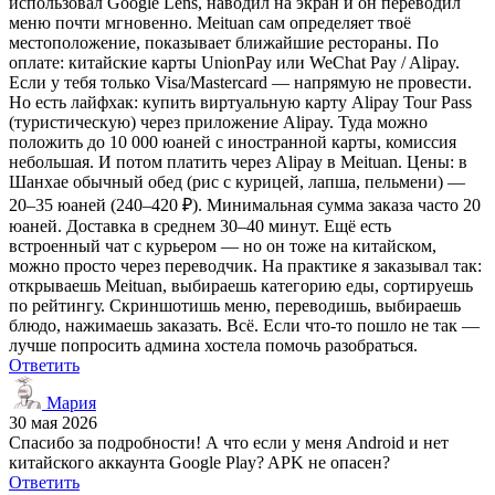
использовал Google Lens, наводил на экран и он переводил
меню почти мгновенно. Meituan сам определяет твоё
местоположение, показывает ближайшие рестораны. По
оплате: китайские карты UnionPay или WeChat Pay / Alipay.
Если у тебя только Visa/Mastercard — напрямую не провести.
Но есть лайфхак: купить виртуальную карту Alipay Tour Pass
(туристическую) через приложение Alipay. Туда можно
положить до 10 000 юаней с иностранной карты, комиссия
небольшая. И потом платить через Alipay в Meituan. Цены: в
Шанхае обычный обед (рис с курицей, лапша, пельмени) —
20–35 юаней (240–420 ₽). Минимальная сумма заказа часто 20
юаней. Доставка в среднем 30–40 минут. Ещё есть
встроенный чат с курьером — но он тоже на китайском,
можно просто через переводчик. На практике я заказывал так:
открываешь Meituan, выбираешь категорию еды, сортируешь
по рейтингу. Скриншотишь меню, переводишь, выбираешь
блюдо, нажимаешь заказать. Всё. Если что-то пошло не так —
лучше попросить админа хостела помочь разобраться.
Ответить
Мария
30 мая 2026
Спасибо за подробности! А что если у меня Android и нет
китайского аккаунта Google Play? APK не опасен?
Ответить