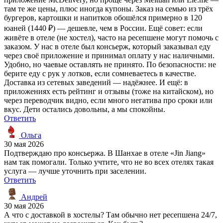
там те же цены, плюс иногда купоны. Заказ на семью из трёх
бургеров, картошки и напитков обошёлся примерно в 120
юаней (1440 ₽) — дешевле, чем в России. Ещё совет: если
живёте в отеле (не хостел), часто на ресепшене могут помочь с
заказом. У нас в отеле был консьерж, который заказывал еду
через своё приложение и принимал оплату у нас наличными.
Удобно, но чаевые оставлять не принято. По безопасности: не
берите еду с рук у лотков, если сомневаетесь в качестве.
Доставка из сетевых заведений — надёжнее. И ещё: в
приложениях есть рейтинг и отзывы (тоже на китайском), но
через переводчик видно, если много негатива про сроки или
вкус. Дети остались довольны, а мы спокойны.
Ответить
Ольга
30 мая 2026
Подтверждаю про консьержа. В Шанхае в отеле «Jin Jiang»
нам так помогали. Только учтите, что не во всех отелях такая
услуга — лучше уточнить при заселении.
Ответить
Андрей
30 мая 2026
А что с доставкой в хостелы? Там обычно нет ресепшена 24/7,