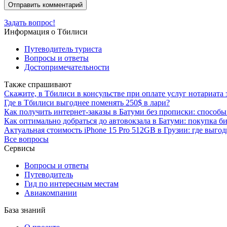
Задать вопрос!
Информация о Тбилиси
Путеводитель туриста
Вопросы и ответы
Достопримечательности
Также спрашивают
Скажите, в Тбилиси в консульстве при оплате услуг нотариата
Где в Тбилиси выгоднее поменять 250$ в лари?
Как получить интернет-заказы в Батуми без прописки: способ
Как оптимально добраться до автовокзала в Батуми: покупка б
Актуальная стоимость iPhone 15 Pro 512GB в Грузии: где выго
Все вопросы
Сервисы
Вопросы и ответы
Путеводитель
Гид по интересным местам
Авиакомпании
База знаний