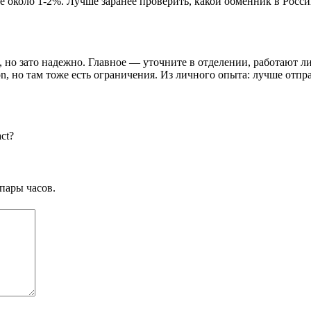
e около 1-2%. Лучше заранее проверить, какой обменник в Росс
, но зато надежно. Главное — уточните в отделении, работают ли
, но там тоже есть ограничения. Из личного опыта: лучше отпр
ct?
пары часов.