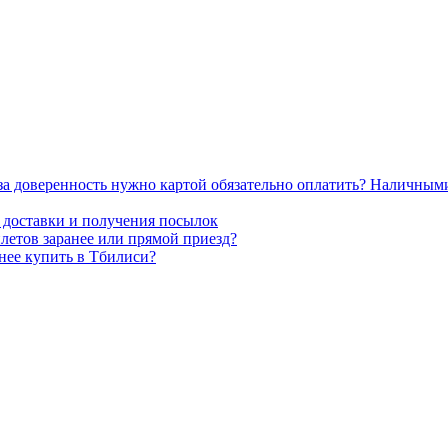
 за доверенность нужно картой обязательно оплатить? Наличным
ы доставки и получения посылок
илетов заранее или прямой приезд?
днее купить в Тбилиси?