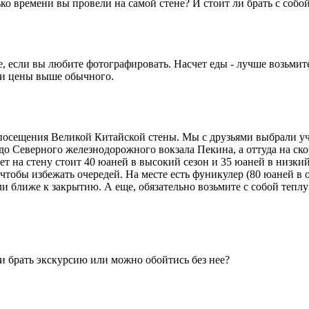
о времени вы провели на самой стене? И стоит ли брать с собой 
, если вы любите фотографировать. Насчет еды - лучше возьмите 
н и цены выше обычного.
посещения Великой Китайской стены. Мы с друзьями выбрали уч
о до Северного железнодорожного вокзала Пекина, а оттуда на ск
т на стену стоит 40 юаней в высокий сезон и 35 юаней в низкий
 чтобы избежать очередей. На месте есть фуникулер (80 юаней в
и ближе к закрытию. А еще, обязательно возьмите с собой теплу
и брать экскурсию или можно обойтись без нее?