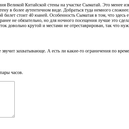
ия Великой Китайской стены на участке Сыматай. Это менее из
стену в более аутентичном виде. Добраться туда немного сложнее
ой билет стоит 40 юаней. Особенность Сыматая в том, что здесь 
анее не обязательно, но для ночного посещения лучше это сдела
сток довольно крутой и местами не отреставрирован, так что ну
звучит захватывающе. А есть ли какие-то ограничения по врем
пары часов.