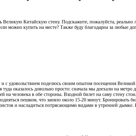
ть Великую Китайскую стену. Подскажите, пожалуйста, реально 
или можно купить на месте? Также буду благодарна за любые до
ай и с удовольствием поделюсь своим опытом посещения Велико
туда оказалось довольно просто: сначала мы доехали на метро до
ей на человека в обе стороны. Входной билет на саму стену сто
дняться пешком, что заняло около 15-20 минут. Бронировать бил
ристов и насладиться потрясающими видами в утренней дымке. Не