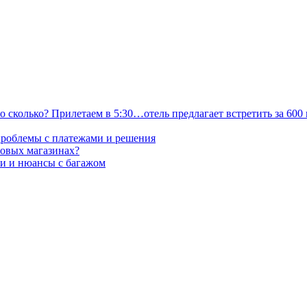
о сколько? Прилетаем в 5:30…отель предлагает встретить за 600
проблемы с платежами и решения
товых магазинах?
ти и нюансы с багажом