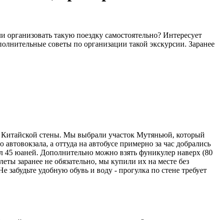
ли организовать такую поездку самостоятельно? Интересует
полнительные советы по организации такой экскурсии. Заранее
й Китайской стены. Мы выбрали участок Мутяньюй, который
 автовокзала, а оттуда на автобусе примерно за час добрались
ил 45 юаней. Дополнительно можно взять фуникулер наверх (80
еты заранее не обязательно, мы купили их на месте без
 забудьте удобную обувь и воду - прогулка по стене требует