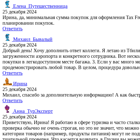
Елена_Путешественница
25 декабря 2024
Ирина, да, минимальная сумма покупок для оформления Tax Fre
планировании покупок.
Ответить
Михаил_Бывалый
25 декабря 2024
Добрый день! Хочу дополнить ответ коллеги. Я летаю из Тбилис
загруженности аэропорта и конкретного сотрудника. Вот неско
покупки в легкодоступном месте багажа. 3. Если у вас много м
продемонстрировать любой товар. В целом, процедура довольно
Ответить
Ирина
25 декабря 2024
Михаил, спасибо за дополнительную информацию! А как быстр
Ответить
Анна_ТурЭксперт
25 декабря 2024
Приветствую, Ирина! Я работаю в сфере туризма и часто сталк
проверка обычно не очень строгая, но это не значит, что мож
категории товаров (например, продукты питания) могут не подп
тщательной проверке. Что касается возврата, в Грузии вы мож