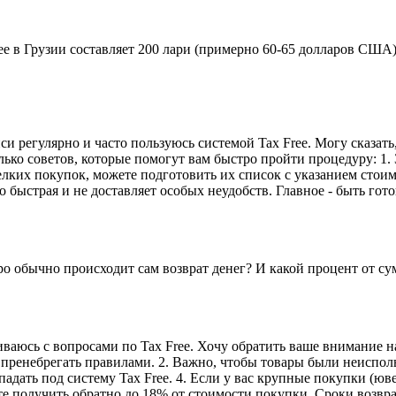
e в Грузии составляет 200 лари (примерно 60-65 долларов США)
и регулярно и часто пользуюсь системой Tax Free. Могу сказать
лько советов, которые помогут вам быстро пройти процедуру: 1.
елких покупок, можете подготовить их список с указанием стоимо
 быстрая и не доставляет особых неудобств. Главное - быть гот
о обычно происходит сам возврат денег? И какой процент от с
иваюсь с вопросами по Tax Free. Хочу обратить ваше внимание 
но пренебрегать правилами. 2. Важно, чтобы товары были неиспо
адать под систему Tax Free. 4. Если у вас крупные покупки (юве
ете получить обратно до 18% от стоимости покупки. Сроки возвр