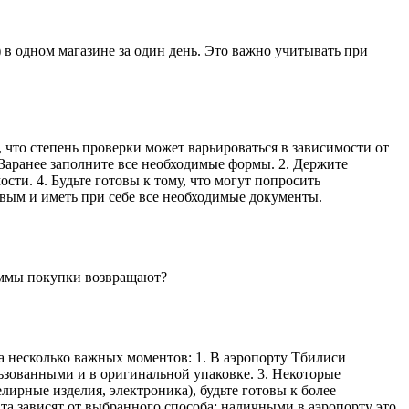
 в одном магазине за один день. Это важно учитывать при
, что степень проверки может варьироваться в зависимости от
 Заранее заполните все необходимые формы. 2. Держите
сти. 4. Будьте готовы к тому, что могут попросить
овым и иметь при себе все необходимые документы.
уммы покупки возвращают?
на несколько важных моментов: 1. В аэропорту Тбилиси
льзованными и в оригинальной упаковке. 3. Некоторые
лирные изделия, электроника), будьте готовы к более
ата зависят от выбранного способа: наличными в аэропорту это