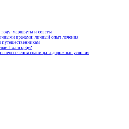
4 году: маршруты и советы
зычными врачами: личный опыт лечения
ты путешественникам
чные Полисорбу?
ыт пересечения границы и дорожные условия