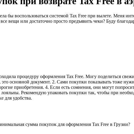
пок при возврате Tax Free в а
ла бы воспользоваться системой Tax Free при вылете. Меня инт
все вещи или достаточно просто предъявить чеки? Буду благодар
оходила процедуру оформления Tax Free. Могу поделиться свежи
, это основной документ. 2. Сами покупки показывать тоже нужн
огие приобретения. 4. Если есть сомнения, они могут попросит
 лояльны. Рекомендую упаковать покупки так, чтобы при необход
е для удобства.
 минимальная сумма покупок для оформления Tax Free в Грузии?