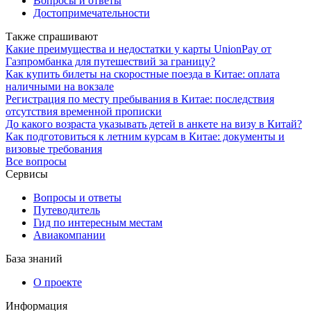
Вопросы и ответы
Достопримечательности
Также спрашивают
Какие преимущества и недостатки у карты UnionPay от
Газпромбанка для путешествий за границу?
Как купить билеты на скоростные поезда в Китае: оплата
наличными на вокзале
Регистрация по месту пребывания в Китае: последствия
отсутствия временной прописки
До какого возраста указывать детей в анкете на визу в Китай?
Как подготовиться к летним курсам в Китае: документы и
визовые требования
Все вопросы
Сервисы
Вопросы и ответы
Путеводитель
Гид по интересным местам
Авиакомпании
База знаний
О проекте
Информация