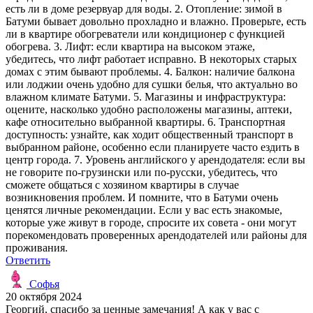
есть ли в доме резервуар для воды. 2. Отопление: зимой в
Батуми бывает довольно прохладно и влажно. Проверьте, есть
ли в квартире обогреватели или кондиционер с функцией
обогрева. 3. Лифт: если квартира на высоком этаже,
убедитесь, что лифт работает исправно. В некоторых старых
домах с этим бывают проблемы. 4. Балкон: наличие балкона
или лоджии очень удобно для сушки белья, что актуально во
влажном климате Батуми. 5. Магазины и инфраструктура:
оцените, насколько удобно расположены магазины, аптеки,
кафе относительно выбранной квартиры. 6. Транспортная
доступность: узнайте, как ходит общественный транспорт в
выбранном районе, особенно если планируете часто ездить в
центр города. 7. Уровень английского у арендодателя: если вы
не говорите по-грузински или по-русски, убедитесь, что
сможете общаться с хозяином квартиры в случае
возникновения проблем. И помните, что в Батуми очень
ценятся личные рекомендации. Если у вас есть знакомые,
которые уже живут в городе, спросите их совета - они могут
порекомендовать проверенных арендодателей или районы для
проживания.
Ответить
Софья
20 октября 2024
Георгий, спасибо за ценные замечания! А как у вас с