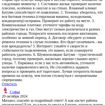
следующие моменты: 1. Состояние жилья: проверьте наличие
плесени, особенно в санузле и на стенах. Влажный климат
Батуми способствует её появлению. 2. Техника: убедитесь, что
вся бытовая техника (стиральная машина, холодильник,
кондиционер) исправна. Проверьте их работу на месте. 3.
Коммунальные платежи: уточните тарифы на воду,
электричество и газ. Они могут сильно различаться в разных
районах города. Попросите показать последние квитанции,
особенно за зимний период. 4. Договор: обсудите условия
ремонта техники в случае поломки. Кто будет оплачивать - вы
или арендодатель? 5. Интернет: узнайте о скорости и
стабильности подключения, это важно, если планируете
работать удаленно. 6. Шумоизоляция: Батуми - туристический
город, поэтому проверьте, насколько хорошо слышно шум с
улицы. 7. Парковка: если у вас есть автомобиль, уточните
наличие парковочного места. Не стесняйтесь задавать
вопросы и проверять всё тщательно. Лучше потратить больше
времени на осмотр, чем потом столкнуться с неприятными
сюрпризами.
Ответить
Софья
20 октября 2024
Михаил, спасибо за подробный ответ! А как насчет района
проживания? Есть ли какие-то места в Батуми, которые лучше