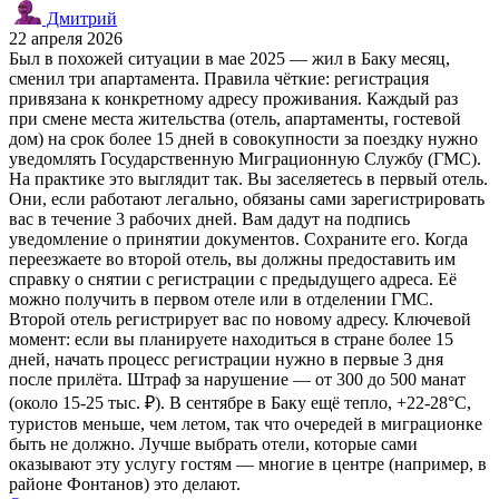
Дмитрий
22 апреля 2026
Был в похожей ситуации в мае 2025 — жил в Баку месяц,
сменил три апартамента. Правила чёткие: регистрация
привязана к конкретному адресу проживания. Каждый раз
при смене места жительства (отель, апартаменты, гостевой
дом) на срок более 15 дней в совокупности за поездку нужно
уведомлять Государственную Миграционную Службу (ГМС).
На практике это выглядит так. Вы заселяетесь в первый отель.
Они, если работают легально, обязаны сами зарегистрировать
вас в течение 3 рабочих дней. Вам дадут на подпись
уведомление о принятии документов. Сохраните его. Когда
переезжаете во второй отель, вы должны предоставить им
справку о снятии с регистрации с предыдущего адреса. Её
можно получить в первом отеле или в отделении ГМС.
Второй отель регистрирует вас по новому адресу. Ключевой
момент: если вы планируете находиться в стране более 15
дней, начать процесс регистрации нужно в первые 3 дня
после прилёта. Штраф за нарушение — от 300 до 500 манат
(около 15-25 тыс. ₽). В сентябре в Баку ещё тепло, +22-28°C,
туристов меньше, чем летом, так что очередей в миграционке
быть не должно. Лучше выбрать отели, которые сами
оказывают эту услугу гостям — многие в центре (например, в
районе Фонтанов) это делают.