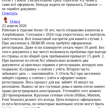
отеле ("Габала") на ресепшене сразу спросили эту бумагу,
сами всё оформили. Никуда ходить не пришлось. Главное —
не теряйте документ.
Ответить
Ольга
22 апреля 2026
Работаю в туризме более 10 лет, часто отправляю клиентов в
Азербайджан. Ситуация с 2024 года упростилась, но контроль
ужесточился. Вот пошаговый алгоритм для вашего случая: 1.
При заселении в ЛЮБОЙ отель требуйте оформления
регистрации. Даже если планируете уехать через 10 дней. Без
этого документа у вас могут возникнуть проблемы при выезде
из страны, если общий срок пребывания превысит 15 дней. 2.
При выписке из отеля №1 обязательно возьмите два
документа: а) оригинал справки о регистрации, которую они
подавали; б) справку о снятии с учёта. Вторую часто
забывают дать — напоминайте. 3. Отель №2 при заселении
заберёт справку о снятии с учёта и оформит новую
регистрацию. Весь процесс для вас займёт 10 минут на
ресепшене. Важно: не все гостевые дома и мини-отели имеют
право регистрировать иностранцев. Уточняйте этот момент
ДО бронирования. Крупные сетевые отели (Hilton, Marriott,
Four Seasons) делают это всегда. Цена вопроса: официально
услуга бесплатна, но некоторые маленькие отели могут брать