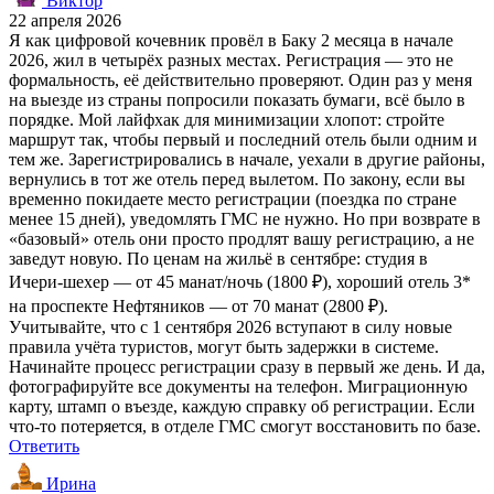
Виктор
22 апреля 2026
Я как цифровой кочевник провёл в Баку 2 месяца в начале
2026, жил в четырёх разных местах. Регистрация — это не
формальность, её действительно проверяют. Один раз у меня
на выезде из страны попросили показать бумаги, всё было в
порядке. Мой лайфхак для минимизации хлопот: стройте
маршрут так, чтобы первый и последний отель были одним и
тем же. Зарегистрировались в начале, уехали в другие районы,
вернулись в тот же отель перед вылетом. По закону, если вы
временно покидаете место регистрации (поездка по стране
менее 15 дней), уведомлять ГМС не нужно. Но при возврате в
«базовый» отель они просто продлят вашу регистрацию, а не
заведут новую. По ценам на жильё в сентябре: студия в
Ичери-шехер — от 45 манат/ночь (1800 ₽), хороший отель 3*
на проспекте Нефтяников — от 70 манат (2800 ₽).
Учитывайте, что с 1 сентября 2026 вступают в силу новые
правила учёта туристов, могут быть задержки в системе.
Начинайте процесс регистрации сразу в первый же день. И да,
фотографируйте все документы на телефон. Миграционную
карту, штамп о въезде, каждую справку об регистрации. Если
что-то потеряется, в отделе ГМС смогут восстановить по базе.
Ответить
Ирина