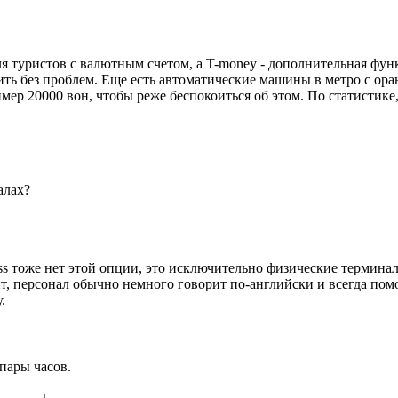
 для туристов с валютным счетом, а T-money - дополнительная фу
нить без проблем. Еще есть автоматические машины в метро с о
ер 20000 вон, чтобы реже беспокоиться об этом. По статистике,
алах?
тоже нет этой опции, это исключительно физические терминалы
нт, персонал обычно немного говорит по-английски и всегда по
.
пары часов.