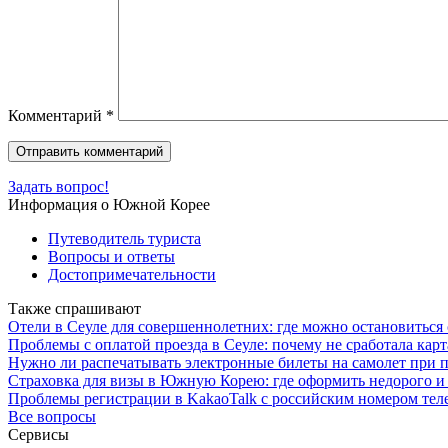
Комментарий
*
Задать вопрос!
Информация о Южной Корее
Путеводитель туриста
Вопросы и ответы
Достопримечательности
Также спрашивают
Отели в Сеуле для совершеннолетних: где можно остановиться с
Проблемы с оплатой проезда в Сеуле: почему не сработала карт
Нужно ли распечатывать электронные билеты на самолет при п
Страховка для визы в Южную Корею: где оформить недорого и
Проблемы регистрации в KakaoTalk с российским номером теле
Все вопросы
Сервисы