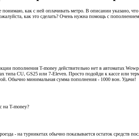
понимаю, как с ней оплачивать метро. В описании указано, что 
ожалуйста, как это сделать? Очень нужна помощь с пополнение
нкции пополнения T-money действительно нет в автоматах Wowpa
ах типа CU, GS25 или 7-Eleven. Просто подойди к кассе или тер
ой. Обычно минимальная сумма пополнения - 1000 вон. Удачи!
с на T-money?
оезда - на турникетах обычно показывается остаток средств пос