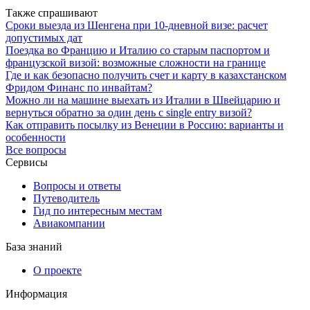
Также спрашивают
Сроки выезда из Шенгена при 10-дневной визе: расчет
допустимых дат
Поездка во Францию и Италию со старым паспортом и
французской визой: возможные сложности на границе
Где и как безопасно получить счет и карту в казахстанском
Фридом Финанс по инвайтам?
Можно ли на машине выехать из Италии в Швейцарию и
вернуться обратно за один день с single entry визой?
Как отправить посылку из Венеции в Россию: варианты и
особенности
Все вопросы
Сервисы
Вопросы и ответы
Путеводитель
Гид по интересным местам
Авиакомпании
База знаний
О проекте
Информация