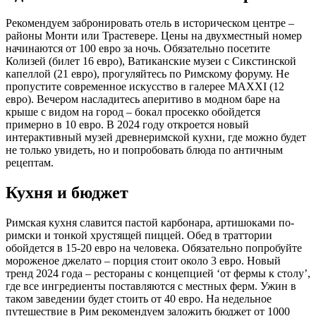
Рекомендуем забронировать отель в историческом центре –
районы Монти или Трастевере. Цены на двухместный номер
начинаются от 100 евро за ночь. Обязательно посетите
Колизей (билет 16 евро), Ватиканские музеи с Сикстинской
капеллой (21 евро), прогуляйтесь по Римскому форуму. Не
пропустите современное искусство в галерее MAXXI (12
евро). Вечером насладитесь аперитиво в модном баре на
крыше с видом на город – бокал просекко обойдется
примерно в 10 евро. В 2024 году откроется новый
интерактивный музей древнеримской кухни, где можно будет
не только увидеть, но и попробовать блюда по античным
рецептам.
Кухня и бюджет
Римская кухня славится пастой карбонара, артишоками по-
римски и тонкой хрустящей пиццей. Обед в траттории
обойдется в 15-20 евро на человека. Обязательно попробуйте
мороженое джелато – порция стоит около 3 евро. Новый
тренд 2024 года – рестораны с концепцией ‘от фермы к столу’,
где все ингредиенты поставляются с местных ферм. Ужин в
таком заведении будет стоить от 40 евро. На недельное
путешествие в Рим рекомендуем заложить бюджет от 1000