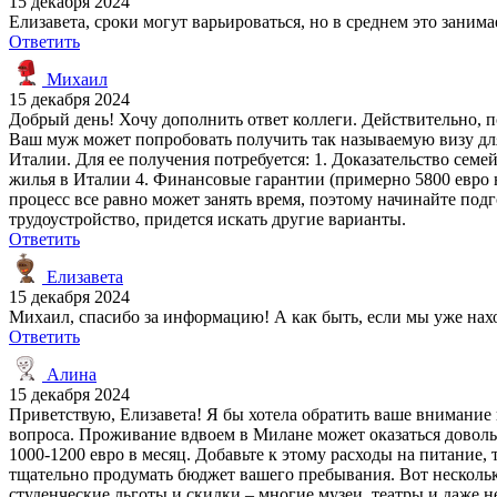
15 декабря 2024
Елизавета, сроки могут варьироваться, но в среднем это зани
Ответить
Михаил
15 декабря 2024
Добрый день! Хочу дополнить ответ коллеги. Действительно, по
Ваш муж может попробовать получить так называемую визу для
Италии. Для ее получения потребуется: 1. Доказательство семе
жилья в Италии 4. Финансовые гарантии (примерно 5800 евро н
процесс все равно может занять время, поэтому начинайте подг
трудоустройство, придется искать другие варианты.
Ответить
Елизавета
15 декабря 2024
Михаил, спасибо за информацию! А как быть, если мы уже нахо
Ответить
Алина
15 декабря 2024
Приветствую, Елизавета! Я бы хотела обратить ваше внимание
вопроса. Проживание вдвоем в Милане может оказаться доволь
1000-1200 евро в месяц. Добавьте к этому расходы на питание
тщательно продумать бюджет вашего пребывания. Вот несколько
студенческие льготы и скидки – многие музеи, театры и даже 