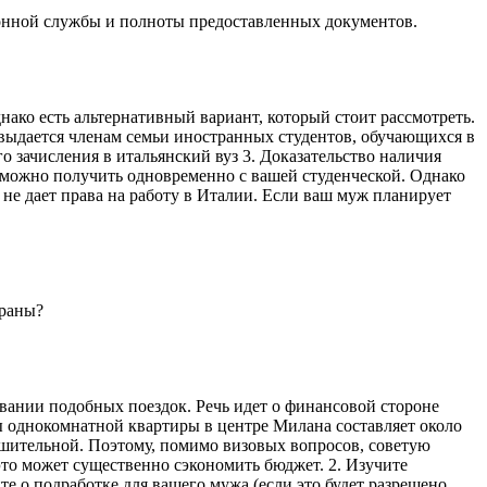
ционной службы и полноты предоставленных документов.
днако есть альтернативный вариант, который стоит рассмотреть.
 выдается членам семьи иностранных студентов, обучающихся в
о зачисления в итальянский вуз 3. Доказательство наличия
у можно получить одновременно с вашей студенческой. Однако
а не дает права на работу в Италии. Если ваш муж планирует
траны?
овании подобных поездок. Речь идет о финансовой стороне
ы однокомнатной квартиры в центре Милана составляет около
нушительной. Поэтому, помимо визовых вопросов, советую
это может существенно сэкономить бюджет. 2. Изучите
те о подработке для вашего мужа (если это будет разрешено