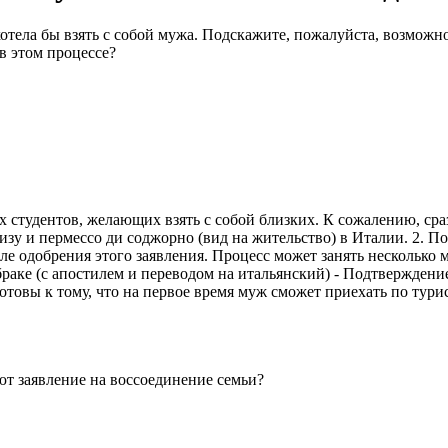
отела бы взять с собой мужа. Подскажите, пожалуйста, возможно 
в этом процессе?
х студентов, желающих взять с собой близких. К сожалению, сра
зу и пермессо ди соджорно (вид на жительство) в Италии. 2. По
ле одобрения этого заявления. Процесс может занять несколько 
браке (с апостилем и переводом на итальянский) - Подтверждени
овы к тому, что на первое время муж сможет приехать по турис
ют заявление на воссоединение семьи?