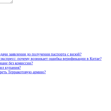
дачи заявления до получения паспорта с визой?
иэкспресс: почему возникает ошибка верификации в Китае?
нане без комиссии?
вил купания?
отреть Терракотовую армию?