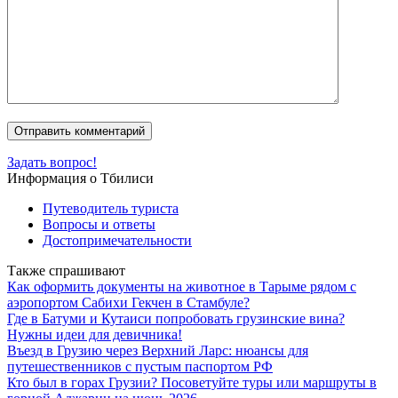
Задать вопрос!
Информация о Тбилиси
Путеводитель туриста
Вопросы и ответы
Достопримечательности
Также спрашивают
Как оформить документы на животное в Тарыме рядом с
аэропортом Сабихи Гекчен в Стамбуле?
Где в Батуми и Кутаиси попробовать грузинские вина?
Нужны идеи для девичника!
Въезд в Грузию через Верхний Ларс: нюансы для
путешественников с пустым паспортом РФ
Кто был в горах Грузии? Посоветуйте туры или маршруты в