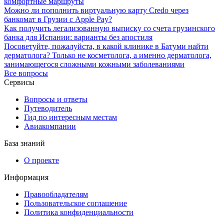
комфортные маршруты
Можно ли пополнить виртуальную карту Credo через
банкомат в Грузии с Apple Pay?
Как получить легализованную выписку со счета грузинского
банка для Испании: варианты без апостиля
Посоветуйте, пожалуйста, в какой клинике в Батуми найти
дерматолога? Только не косметолога, а именно дерматолога,
занимающегося сложными кожными заболеваниями
Все вопросы
Сервисы
Вопросы и ответы
Путеводитель
Гид по интересным местам
Авиакомпании
База знаний
О проекте
Информация
Правообладателям
Пользовательское соглашение
Политика конфиденциальности