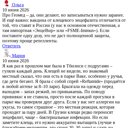
Ольга
10 июня 2026
Про Геомед – да, они делают, но записываться нужно заранее.
И ещё важно: вакцина от клещевого энцефалита отличается от
той, что ставят в России (у нас в основном отечественная, а
там импортная «ЭнцеВир» или «FSME-Immun»). Если
поставите одну дозу, это не даст полноценной защиты,
поэтому проще репелленты.
Ответить
Мария
10 июня 2026
Я как раз в прошлом мае была в Тбилиси с подругами –
гуляли каждый день. Клещей не видели, но знакомый
местный сказал, что они есть в парке Ваке, особенно у ручья,
где дети бегают. Я брала с собой спрей «Reftamide» (продаётся
в любой аптеке за 8–10 лари). Брызгала на одежду перед
выходом – запах резкий, но привыкаешь. По поводу
прививки: я не ставила, просто после каждой прогулки в
парке мы проверяли друг друга. Если у вас нет аллергии на
укусы, то самое страшное – это местная реакция, которая
проходит за пару дней. В Грузии клещи редко переносят
энцефалит, чаще – бактериальные инфекции. Но если
заметите клеща, его нужно аккуратно вытащить (лучше в
ближайшем медцентре, это стоит 20–30 лари) и сдать на