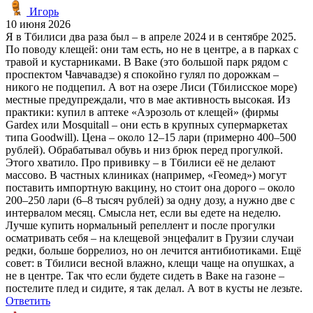
Игорь
10 июня 2026
Я в Тбилиси два раза был – в апреле 2024 и в сентябре 2025.
По поводу клещей: они там есть, но не в центре, а в парках с
травой и кустарниками. В Ваке (это большой парк рядом с
проспектом Чавчавадзе) я спокойно гулял по дорожкам –
никого не подцепил. А вот на озере Лиси (Тбилисское море)
местные предупреждали, что в мае активность высокая. Из
практики: купил в аптеке «Аэрозоль от клещей» (фирмы
Gardex или Mosquitall – они есть в крупных супермаркетах
типа Goodwill). Цена – около 12–15 лари (примерно 400–500
рублей). Обрабатывал обувь и низ брюк перед прогулкой.
Этого хватило. Про прививку – в Тбилиси её не делают
массово. В частных клиниках (например, «Геомед») могут
поставить импортную вакцину, но стоит она дорого – около
200–250 лари (6–8 тысяч рублей) за одну дозу, а нужно две с
интервалом месяц. Смысла нет, если вы едете на неделю.
Лучше купить нормальный репеллент и после прогулки
осматривать себя – на клещевой энцефалит в Грузии случаи
редки, больше боррелиоз, но он лечится антибиотиками. Ещё
совет: в Тбилиси весной влажно, клещи чаще на опушках, а
не в центре. Так что если будете сидеть в Ваке на газоне –
постелите плед и сидите, я так делал. А вот в кусты не лезьте.
Ответить