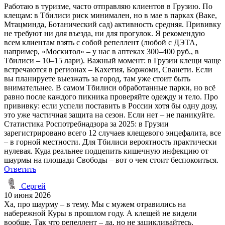
Работаю в туризме, часто отправляю клиентов в Грузию. По
клещам: в Тбилиси риск минимален, но в мае в парках (Ваке,
Мтацминда, Ботанический сад) активность средняя. Прививку
не требуют ни для въезда, ни для прогулок. Я рекомендую
всем клиентам взять с собой репеллент (любой с ДЭТА,
например, «Москитол» – у нас в аптеках 300–400 руб., в
Тбилиси – 10–15 лари). Важный момент: в Грузии клещи чаще
встречаются в регионах – Кахетия, Боржоми, Сванети. Если
вы планируете выезжать за город, там уже стоит быть
внимательнее. В самом Тбилиси обработанные парки, но всё
равно после каждого пикника проверяйте одежду и тело. Про
прививку: если успели поставить в России хотя бы одну дозу,
это уже частичная защита на сезон. Если нет – не паникуйте.
Статистика Роспотребнадзора за 2025: в Грузии
зарегистрировано всего 12 случаев клещевого энцефалита, все
– в горной местности. Для Тбилиси вероятность практически
нулевая. Куда реальнее подцепить кишечную инфекцию от
шаурмы на площади Свободы – вот о чем стоит беспокоиться.
Ответить
Сергей
10 июня 2026
Ха, про шаурму – в тему. Мы с мужем отравились на
набережной Куры в прошлом году. А клещей не видели
вообще. Так что репеллент – да, но не зацикливайтесь.