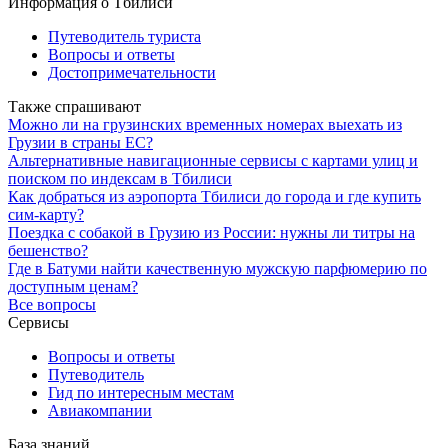
Информация о Тбилиси
Путеводитель туриста
Вопросы и ответы
Достопримечательности
Также спрашивают
Можно ли на грузинских временных номерах выехать из
Грузии в страны ЕС?
Альтернативные навигационные сервисы с картами улиц и
поиском по индексам в Тбилиси
Как добраться из аэропорта Тбилиси до города и где купить
сим-карту?
Поездка с собакой в Грузию из России: нужны ли титры на
бешенство?
Где в Батуми найти качественную мужскую парфюмерию по
доступным ценам?
Все вопросы
Сервисы
Вопросы и ответы
Путеводитель
Гид по интересным местам
Авиакомпании
База знаний