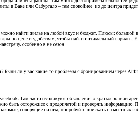
города или Мтацминда. Там много достопримечательностей рядом
ты в Ваке или Сабуртало – там спокойнее, но до центра придет
м можно найти жилье на любой вкус и бюджет. Плюсы: большой в
ьтры по цене и удобствам, чтобы найти оптимальный вариант. 
австречу, особенно в не сезон.
и? Были ли у вас какие-то проблемы с бронированием через Airb
Facebook. Там часто публикуют объявления о краткосрочной ар
жно быть осторожнее с предоплатой и проверять информацию. П
 знакомые, говорящие на нем, попробуйте поискать на местных с