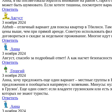
Анна, я бы посоветовала обратить внимание на район Старого 
может быть шумновато. Если хотите тишины, посмотрите вариан
Ответить
Август
3 ноября 2024
Airbnb – отличный вариант для поиска квартир в Тбилиси. Та
цены выше, чем при прямой аренде. Советую использовать фил
договориться о скидке за недельное проживание. Многие идут н
Ответить
Анна
3 ноября 2024
Август, спасибо за подробный ответ! А как насчет безопасност
Ответить
Георгий
3 ноября 2024
Анна, хочу предложить еще один вариант – местные группы в 
предложения и пообщаться напрямую с хозяевами. Минусы: ну
в Грузии'. Еще один совет: если владеете грузинским или есть
которых не знают туристы.
Ответить
Анна
3 ноября 2024