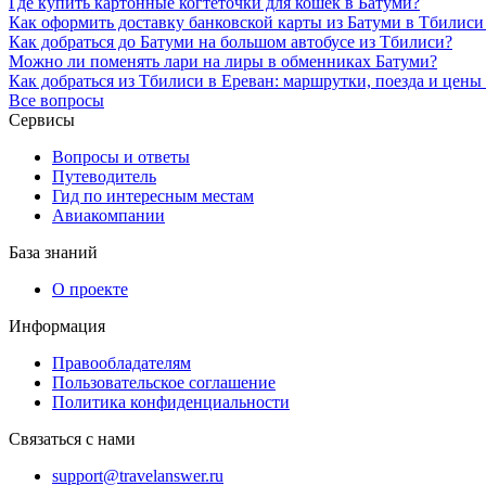
Где купить картонные когтеточки для кошек в Батуми?
Как оформить доставку банковской карты из Батуми в Тбилиси
Как добраться до Батуми на большом автобусе из Тбилиси?
Можно ли поменять лари на лиры в обменниках Батуми?
Как добраться из Тбилиси в Ереван: маршрутки, поезда и цены 
Все вопросы
Сервисы
Вопросы и ответы
Путеводитель
Гид по интересным местам
Авиакомпании
База знаний
О проекте
Информация
Правообладателям
Пользовательское соглашение
Политика конфиденциальности
Связаться с нами
support@travelanswer.ru