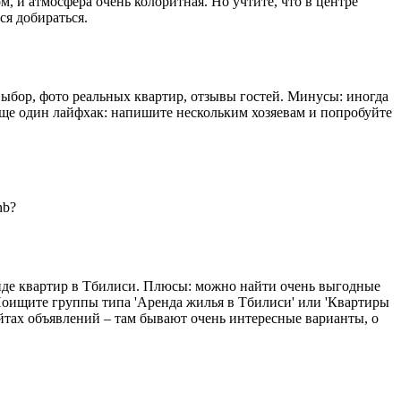
, и атмосфера очень колоритная. Но учтите, что в центре
ся добираться.
ыбор, фото реальных квартир, отзывы гостей. Минусы: иногда
Еще один лайфхак: напишите нескольким хозяевам и попробуйте
nb?
енде квартир в Тбилиси. Плюсы: можно найти очень выгодные
оищите группы типа 'Аренда жилья в Тбилиси' или 'Квартиры
айтах объявлений – там бывают очень интересные варианты, о