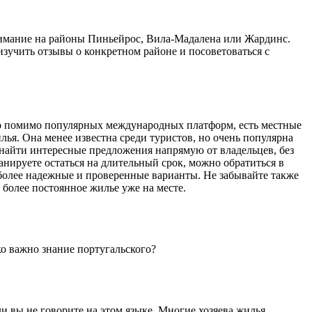
нимание на районы Пиньейрос, Вила-Мадалена или Жардинс.
зучить отзывы о конкретном районе и посоветоваться с
что помимо популярных международных платформ, есть местные
лья. Она менее известна среди туристов, но очень популярна
 найти интересные предложения напрямую от владельцев, без
анируете остаться на длительный срок, можно обратиться в
более надежные и проверенные варианты. Не забывайте также
 более постоянное жилье уже на месте.
ко важно знание португальского?
и вы не говорите на этом языке. Многие хозяева жилья,