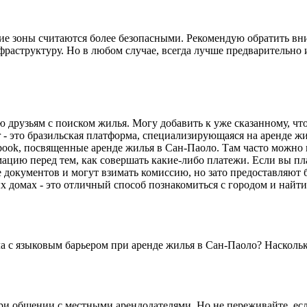
ие зоны считаются более безопасными. Рекомендую обратить в
аструктуру. Но в любом случае, всегда лучше предварительно и
аю друзьям с поиском жилья. Могу добавить к уже сказанному, 
 - это бразильская платформа, специализирующаяся на аренде жи
ebook, посвященные аренде жилья в Сан-Паоло. Там часто можно
ацию перед тем, как совершать какие-либо платежи. Если вы пл
документов и могут взимать комиссию, но зато предоставляют 
 домах - это отличный способ познакомиться с городом и найти
ла с языковым барьером при аренде жилья в Сан-Паоло? Насколь
при общении с местными арендодателями. Но не переживайте, есл