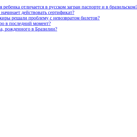
 ребенка отличается в русском загран паспорте и в бразильском
а начинает действовать сертификат?
ажиры решали проблему с невозвратом билетов?
ро в последний момент?
а, рожденного в Бразилии?