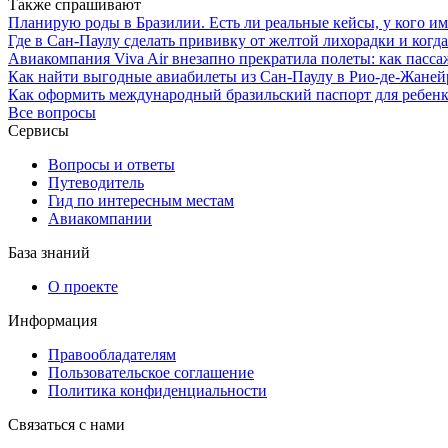
Также спрашивают
Планирую роды в Бразилии. Есть ли реальные кейсы, у кого имя
Где в Сан-Паулу сделать прививку от желтой лихорадки и когд
Авиакомпания Viva Air внезапно прекратила полеты: как пасс
Как найти выгодные авиабилеты из Сан-Паулу в Рио-де-Жаней
Как оформить международный бразильский паспорт для ребенк
Все вопросы
Сервисы
Вопросы и ответы
Путеводитель
Гид по интересным местам
Авиакомпании
База знаний
О проекте
Информация
Правообладателям
Пользовательское соглашение
Политика конфиденциальности
Связаться с нами