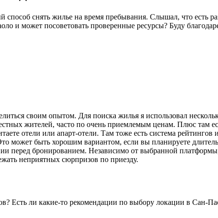
способ снять жилье на время пребывания. Слышал, что есть раз
аоло и может посоветовать проверенные ресурсы? Буду благода
елиться своим опытом. Для поиска жилья я использовал несколь
естных жителей, часто по очень приемлемым ценам. Плюс там е
таете отели или апарт-отели. Там тоже есть система рейтингов 
Это может быть хорошим вариантом, если вы планируете длител
нии перед бронированием. Независимо от выбранной платформы,
ежать неприятных сюрпризов по приезду.
ов? Есть ли какие-то рекомендации по выбору локации в Сан-Па