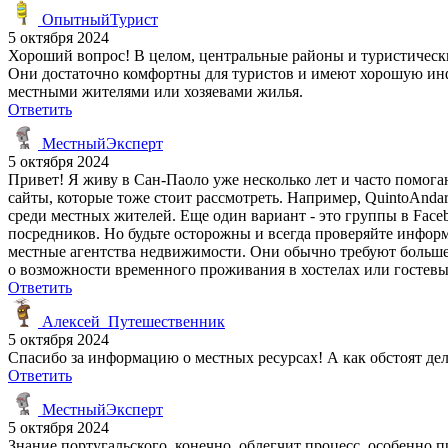
ОпытныйТурист
5 октября 2024
Хороший вопрос! В целом, центральные районы и туристическ
Они достаточно комфортны для туристов и имеют хорошую инфр
местными жителями или хозяевами жилья.
Ответить
МестныйЭксперт
5 октября 2024
Привет! Я живу в Сан-Паоло уже несколько лет и часто помог
сайты, которые тоже стоит рассмотреть. Например, QuintoAndar
среди местных жителей. Еще один вариант - это группы в Fac
посредников. Но будьте осторожны и всегда проверяйте информ
местные агентства недвижимости. Они обычно требуют больше 
о возможности временного проживания в хостелах или гостевых
Ответить
Алексей_Путешественник
5 октября 2024
Спасибо за информацию о местных ресурсах! А как обстоят де
Ответить
МестныйЭксперт
5 октября 2024
Знание португальского, конечно, облегчит процесс, особенно 