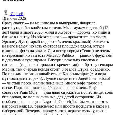
Сергей
19 июня 2026
Сразу скажу — на машине вы в выигрыше, Флорипа
растянута, и без колёс там тяжело. Мы с мужем и дочкой (12
лет) были в марте 2025, жили в Журере — дороже, но тише и
ближе к центру. Из обязательного — прокатитесь по мосту
Эрсилиу Лус (старый подвесной, очень красивый). Заезжать
на него нельзя, но есть смотровая площадка рядом, оттуда
отличные фото на закате. Сам центр города (Centro) не очень
интересный, но там есть Mercado Público — рынок с фруктами
и дешёвыми сувенирами. Внутри несколько киосков с
пастелью (жареные пирожки с креветками) — брать у сеньоры
Марии, там очередь всегда стоит, 8 реалов штука, обалденно.
По пляжам: не зацикливайтесь на Канасьвьейрас (там вода
мутноватая из-за реки). Лучше съездите на Jurerê Internacional
— чистый песок, волны поменьше, много кафе прямо на
песке. Парковка платная, 20 реалов на весь день. Ещё
советуют Praia Mole — туда надо спускаться по лестнице, вода
бирюзовая, но волны сильные, для детей осторожно. Из
необычного — лагуна Lagoa da Conceição. Там можно взять
напрокат каяк (30 реалов/час) или просто посидеть в кафе на
набережной. Вечером народу много, играют музыку, очень