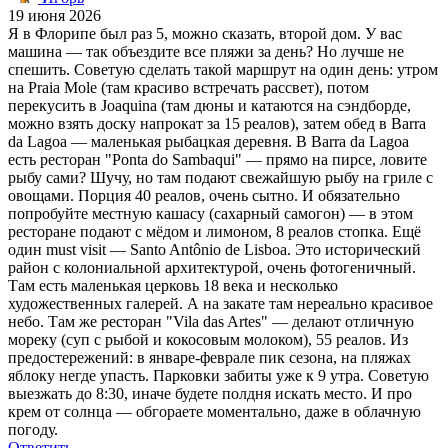
19 июня 2026
Я в Флорипе был раз 5, можно сказать, второй дом. У вас
машина — так объездите все пляжи за день? Но лучше не
спешить. Советую сделать такой маршрут на один день: утром
на Praia Mole (там красиво встречать рассвет), потом
перекусить в Joaquina (там дюны и катаются на сэндборде,
можно взять доску напрокат за 15 реалов), затем обед в Barra
da Lagoa — маленькая рыбацкая деревня. В Barra da Lagoa
есть ресторан "Ponta do Sambaqui" — прямо на пирсе, ловите
рыбу сами? Шучу, но там подают свежайшую рыбу на гриле с
овощами. Порция 40 реалов, очень сытно. И обязательно
попробуйте местную кашасу (сахарный самогон) — в этом
ресторане подают с мёдом и лимоном, 8 реалов стопка. Ещё
один must visit — Santo Antônio de Lisboa. Это исторический
район с колониальной архитектурой, очень фотогеничный.
Там есть маленькая церковь 18 века и несколько
художественных галерей. А на закате там нереально красивое
небо. Там же ресторан "Vila das Artes" — делают отличную
мореку (суп с рыбой и кокосовым молоком), 55 реалов. Из
предостережений: в январе-феврале пик сезона, на пляжах
яблоку негде упасть. Парковки забиты уже к 9 утра. Советую
выезжать до 8:30, иначе будете полдня искать место. И про
крем от солнца — обгораете моментально, даже в облачную
погоду.
Ответить