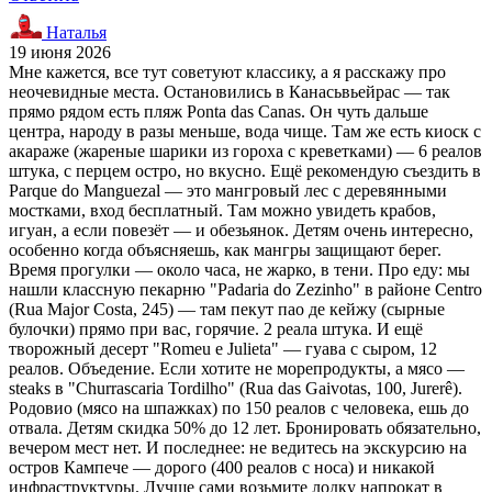
Наталья
19 июня 2026
Мне кажется, все тут советуют классику, а я расскажу про
неочевидные места. Остановились в Канасьвьейрас — так
прямо рядом есть пляж Ponta das Canas. Он чуть дальше
центра, народу в разы меньше, вода чище. Там же есть киоск с
акараже (жареные шарики из гороха с креветками) — 6 реалов
штука, с перцем остро, но вкусно. Ещё рекомендую съездить в
Parque do Manguezal — это мангровый лес с деревянными
мостками, вход бесплатный. Там можно увидеть крабов,
игуан, а если повезёт — и обезьянок. Детям очень интересно,
особенно когда объясняешь, как мангры защищают берег.
Время прогулки — около часа, не жарко, в тени. Про еду: мы
нашли классную пекарню "Padaria do Zezinho" в районе Centro
(Rua Major Costa, 245) — там пекут пао де кейжу (сырные
булочки) прямо при вас, горячие. 2 реала штука. И ещё
творожный десерт "Romeu e Julieta" — гуава с сыром, 12
реалов. Объедение. Если хотите не морепродукты, а мясо —
steaks в "Churrascaria Tordilho" (Rua das Gaivotas, 100, Jurerê).
Родовио (мясо на шпажках) по 150 реалов с человека, ешь до
отвала. Детям скидка 50% до 12 лет. Бронировать обязательно,
вечером мест нет. И последнее: не ведитесь на экскурсию на
остров Кампече — дорого (400 реалов с носа) и никакой
инфраструктуры. Лучше сами возьмите лодку напрокат в