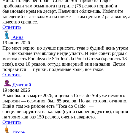
живо. По еде: ресторан "Costa do Sol" прямо на Lagoa —
пробовали там осьминога на гриле (75 реалов порция) и
банановый крем на десерт. Пальчики оближешь. Избегайте
заведений с зазывалами на пляже — там цены в 2 раза выше, а
качество среднее.
Ответить
Анна
19 июня 2026
Про мост верно, но лучше приехать туда в будний день утром
— в выходные там яблоку негде упасть. И ещё совет: рядом с
мостом есть Fortaleza de São José da Ponta Grossa (крепость 18
века), вход 10 реалов, оттуда шикарный вид на залив. Детям
понравится — пушки, подземные ходы, всё такое.
Ответить
Дмитрий
19 июня 2026
А мы были в марте 2026, и цены в Costa do Sol уже немного
выросли — осьминог был 85 реалов. Но да, готовят отлично.
Ещё в том же районе есть "Toca do Caldo" —
специализируются на кальдо (суп из морепродуктов), порция
на троих как раз 150 реалов, очень наваристо.
Ответить
Игорь