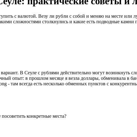
Сеуле: практические советы и
пить с валютой. Везу ли рубли с собой и меняю на месте или 
 какими сложностями столкнулись и какие есть подводные камни 
й вариант. В Сеуле с рублями действительно могут возникнуть 
ичный опыт: в прошлом месяце я везла доллары, обменивала в б
g - там всегда есть несколько обменных пунктов с конкурентны
 посоветить конкретные места?