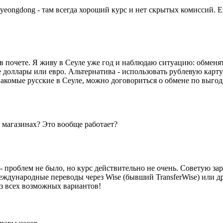
ongdong - там всегда хороший курс и нет скрытых комиссий. Ещ
в почете. Я живу в Сеуле уже год и наблюдаю ситуацию: обменя
доллары или евро. Альтернатива - использовать рублевую карту 
знакомые русские в Сеуле, можно договориться о обмене по выго
 магазинах? Это вообще работает?
 проблем не было, но курс действительно не очень. Советую зара
еждународные переводы через Wise (бывший TransferWise) или д
из всех возможных вариантов!