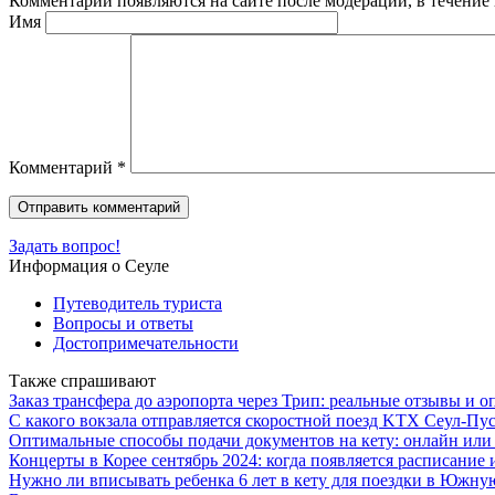
Комментарии появляются на сайте после модерации, в течение 
Имя
Комментарий
*
Задать вопрос!
Информация о Сеуле
Путеводитель туриста
Вопросы и ответы
Достопримечательности
Также спрашивают
Заказ трансфера до аэропорта через Трип: реальные отзывы и 
С какого вокзала отправляется скоростной поезд KTX Сеул-Пус
Оптимальные способы подачи документов на кету: онлайн или
Концерты в Корее сентябрь 2024: когда появляется расписание
Нужно ли вписывать ребенка 6 лет в кету для поездки в Южн