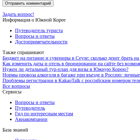
Задать вопрос!
Информация о Южной Корее
Путеводитель туриста
Вопросы и ответы
Достопримечательности
Также спрашивают
Бюджет на питание и сувениры в Сеуле: сколько денег брать на
Как изменить даты и отель в бронировании на сайте без возмо
Нужен ли детальный тур-план для визы в Южную Корею?
Нормы провоза алкоголя в багаже при въезде в Россию: личны
Проблемы регистрации в KakaoTalk с российским номером теле
Все вопросы
Сервисы
Вопросы и ответы
Путеводитель
Гид по интересным местам
Авиакомпании
База знаний