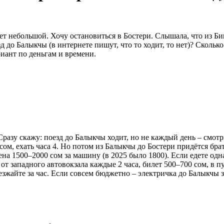
т небольшой. Хочу остановиться в Бостери. Слышала, что из Биш
д до Балыкчы (в интернете пишут, что то ходит, то нет)? Скольк
иант по деньгам и времени.
 Сразу скажу: поезд до Балыкчы ходит, но не каждый день – смо
 сом, ехать часа 4. Но потом из Балыкчы до Бостери придётся брат
цена 1500–2000 сом за машину (в 2025 было 1800). Если едете од
от западного автовокзала каждые 2 часа, билет 500–700 сом, в пу
зжайте за час. Если совсем бюджетно – электричка до Балыкчы за