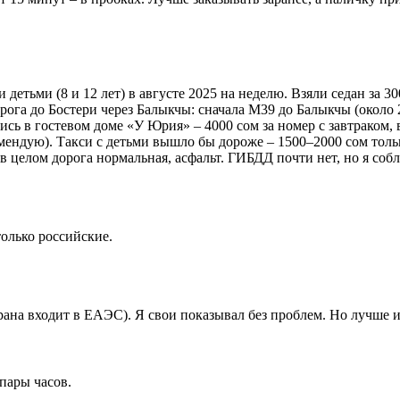
етьми (8 и 12 лет) в августе 2025 на неделю. Взяли седан за 30
рога до Бостери через Балыкчы: сначала М39 до Балыкчы (около 2,
ь в гостевом доме «У Юрия» – 4000 сом за номер с завтраком, в
мендую). Такси с детьми вышло бы дороже – 1500–2000 сом тольк
 целом дорога нормальная, асфальт. ГИБДД почти нет, но я соб
олько российские.
на входит в ЕАЭС). Я свои показывал без проблем. Но лучше им
пары часов.