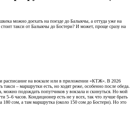
кека можно доехать на поезде до Балыкчы, а оттуда уже на
о стоит такси от Балыкчы до Бостери? И может, проще сразу на
три расписание на вокзале или в приложении «КТЖ». В 2026
ь такси – маршрутки есть, но ходят реже, особенно после обеда.
на, можно подождать попутчиков у вокзала и скинуться. Но мой
ти 5–6 часов. Кондиционер есть не у всех, так что лучше брать
 180 сом, а там маршрутка (около 150 сом до Бостери). Но это