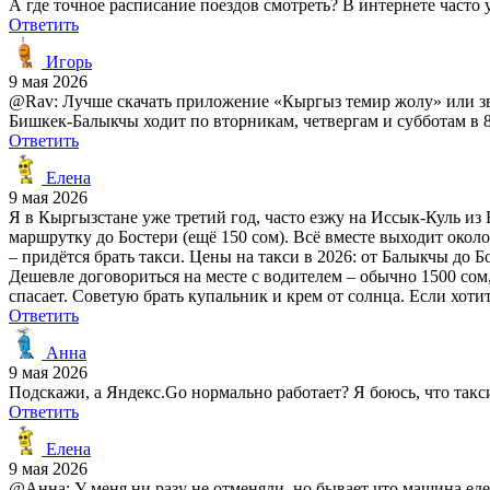
А где точное расписание поездов смотреть? В интернете часто 
Ответить
Игорь
9 мая 2026
@Rav: Лучше скачать приложение «Кыргыз темир жолу» или звон
Бишкек-Балыкчы ходит по вторникам, четвергам и субботам в 8
Ответить
Елена
9 мая 2026
Я в Кыргызстане уже третий год, часто езжу на Иссык-Куль из
маршрутку до Бостери (ещё 150 сом). Всё вместе выходит около
– придётся брать такси. Цены на такси в 2026: от Балыкчы до Б
Дешевле договориться на месте с водителем – обычно 1500 сом, 
спасает. Советую брать купальник и крем от солнца. Если хоти
Ответить
Анна
9 мая 2026
Подскажи, а Яндекс.Go нормально работает? Я боюсь, что такс
Ответить
Елена
9 мая 2026
@Анна: У меня ни разу не отменяли, но бывает что машина едет 