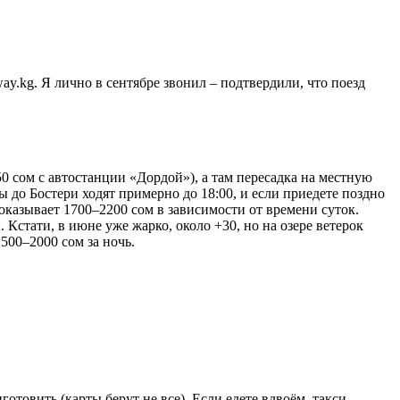
y.kg. Я лично в сентябре звонил – подтвердили, что поезд
 сом с автостанции «Дордой»), а там пересадка на местную
ы до Бостери ходят примерно до 18:00, и если приедете поздно
показывает 1700–2200 сом в зависимости от времени суток.
. Кстати, в июне уже жарко, около +30, но на озере ветерок
500–2000 сом за ночь.
отовить (карты берут не все). Если едете вдвоём, такси