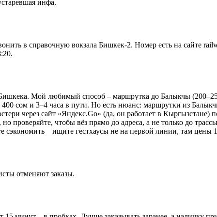
устаревшая инфа.
ить в справочную вокзала Бишкек-2. Номер есть на сайте railwa
:20.
 Бишкека. Мой любимый способ – маршрутка до Балыкчы (200–250
 400 сом и 3–4 часа в пути. Но есть нюанс: маршрутки из Балыкч
остери через сайт «Яндекс.Go» (да, он работает в Кыргызстане) 
но проверяйте, чтобы вёз прямо до адреса, а не только до трассы
те сэкономить – ищите гестхаусы не на первой линии, там цены 1
исты отменяют заказы.
15 минут – в пробках. Лучше заказывать заранее, а наличку приг