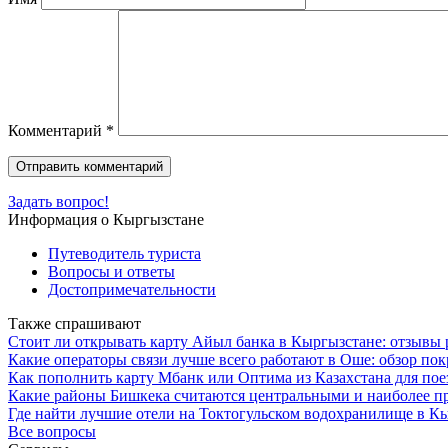
Комментарий
*
Задать вопрос!
Информация о Кыргызстане
Путеводитель туриста
Вопросы и ответы
Достопримечательности
Также спрашивают
Стоит ли открывать карту Айыл банка в Кыргызстане: отзывы 
Какие операторы связи лучше всего работают в Оше: обзор пок
Как пополнить карту Мбанк или Оптима из Казахстана для пое
Какие районы Бишкека считаются центральными и наиболее 
Где найти лучшие отели на Токтогульском водохранилище в К
Все вопросы