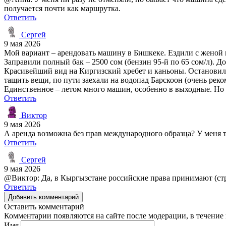
получается почти как маршрутка.
Ответить
Сергей
9 мая 2026
Мой вариант – арендовать машину в Бишкеке. Ездили с женой и д
Заправили полный бак – 2500 сом (бензин 95-й по 65 сом/л). До
Красивейший вид на Киргизский хребет и каньоны. Остановилис
тащить вещи, по пути заехали на водопад Барскоон (очень реко
Единственное – летом много машин, особенно в выходные. Но в
Ответить
Виктор
9 мая 2026
А аренда возможна без прав международного образца? У меня т
Ответить
Сергей
9 мая 2026
@Виктор: Да, в Кыргызстане российские права принимают (стра
Ответить
Добавить комментарий
Оставить комментарий
Комментарии появляются на сайте после модерации, в течение 
Имя