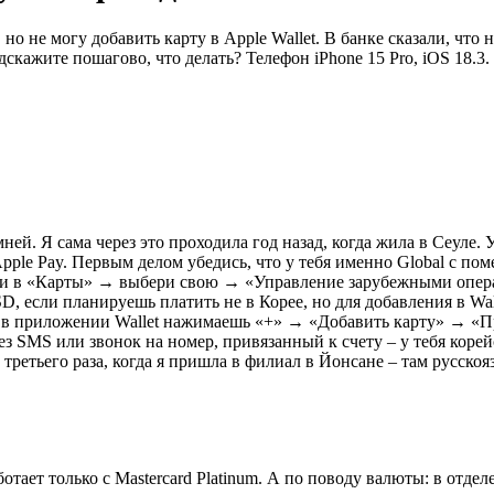
но не могу добавить карту в Apple Wallet. В банке сказали, что
дскажите пошагово, что делать? Телефон iPhone 15 Pro, iOS 18.3.
. Я сама через это проходила год назад, когда жила в Сеуле. У 
 Apple Pay. Первым делом убедись, что у тебя именно Global с п
йди в «Карты» → выбери свою → «Управление зарубежными опер
, если планируешь платить не в Корее, но для добавления в Wal
о в приложении Wallet нажимаешь «+» → «Добавить карту» → «П
 SMS или звонок на номер, привязанный к счету – у тебя корейс
етьего раза, когда я пришла в филиал в Йонсане – там русскоя
тает только с Mastercard Platinum. А по поводу валюты: в отделе