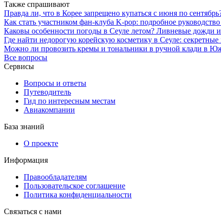
Также спрашивают
Правда ли, что в Корее запрещено купаться с июня по сентябр
Как стать участником фан-клуба K-pop: подробное руководств
Каковы особенности погоды в Сеуле летом? Ливневые дожди и
Где найти недорогую корейскую косметику в Сеуле: секретные
Можно ли провозить кремы и тональники в ручной клади в 
Все вопросы
Сервисы
Вопросы и ответы
Путеводитель
Гид по интересным местам
Авиакомпании
База знаний
О проекте
Информация
Правообладателям
Пользовательское соглашение
Политика конфиденциальности
Связаться с нами