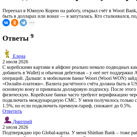
Переехал в Южную Корею на работу, открыл счёт в Woori Bank, 
быть в долларах или вонах — я запуталась. Кто сталкивался, по
9
Ответы
Елена
2 июля 2026
С корейскими картами в айфоне реально немало подводных камней
добавить в Wallet) и обычная дебетовая – у неё нет поддержки
операций. Дальше: в мобильном банке Woori (Woori WON) за
«Онлайн-платежи». Валюта расчётного счёта должна быть в USD
основную вону и привязала долларовую подписку. После этог
физическую. Корейские банки часто требуют верификацию через
подключить международную СМС. У меня получилось только с тр
1.5%, но если подключить премиум-тариф, снижают до 0.5%.
Ответить
Дмитрий
2 июля 2026
Подтверждаю про Global-карты. У меня Shinhan Bank – тоже рабо