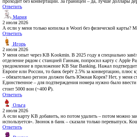
проходит без конвертации. За границей – да, лучше доллары де
Ответить
Мария
2 июля 2026
А если у меня только копилка в Woori без физической карты? 
Ответить
Игорь
2 июля 2026
У меня опыт через KB Kookmin. В 2025 году я специально завёл
отделение рядом с станцией Ганнам, попросил карту с Apple Pay
уведомление в приложение KB Star Banking. Нажал подтвердить
Европе или России, то банк берёт 2.5% за конвертацию, плюс к
– обязательно регион должен быть Южная Корея? Нет, у меня ст
Единственное – для подтверждения номера нужно было ввести к
стоит 5000 вон (~400 ₽).
Ответить
Ольга
2 июля 2026
А если карту KB добавить, но потом удалить – потом можно за
используется». Звонок в банк – сказали только перевыпуск. Ко
Ответить