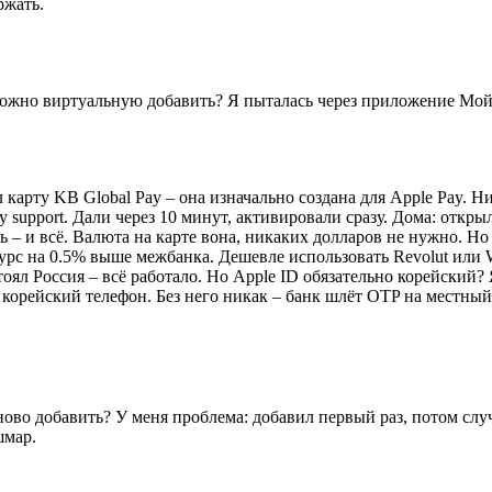
ржать.
Можно виртуальную добавить? Я пыталась через приложение Мой W
 карту KB Global Pay – она изначально создана для Apple Pay. 
 support. Дали через 10 минут, активировали сразу. Дома: откры
 – и всё. Валюта на карте вона, никаких долларов не нужно. Но
урс на 0.5% выше межбанка. Дешевле использовать Revolut или W
оял Россия – всё работало. Но Apple ID обязательно корейский?
орейский телефон. Без него никак – банк шлёт OTP на местный 
ново добавить? У меня проблема: добавил первый раз, потом слу
шмар.