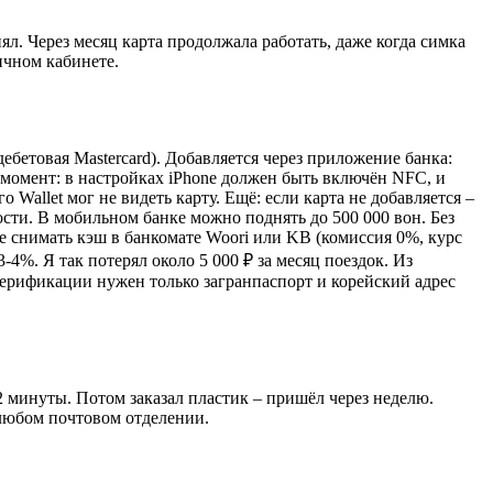
л. Через месяц карта продолжала работать, даже когда симка
ичном кабинете.
дебетовая Mastercard). Добавляется через приложение банка:
 момент: в настройках iPhone должен быть включён NFC, и
allet мог не видеть карту. Ещё: если карта не добавляется –
ости. В мобильном банке можно поднять до 500 000 вон. Без
нее снимать кэш в банкомате Woori или KB (комиссия 0%, курс
4%. Я так потерял около 5 000 ₽ за месяц поездок. Из
я верификации нужен только загранпаспорт и корейский адрес
 2 минуты. Потом заказал пластик – пришёл через неделю.
 любом почтовом отделении.