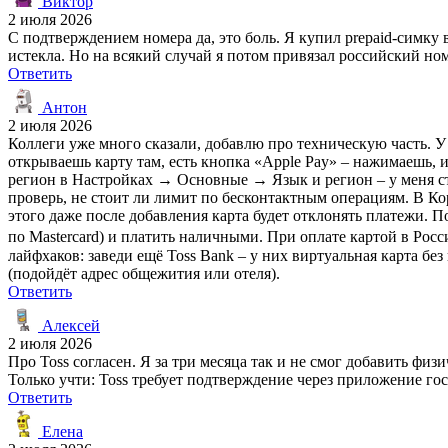
Виктор
2 июля 2026
С подтверждением номера да, это боль. Я купил prepaid-симку 
истекла. Но на всякий случай я потом привязал российский но
Ответить
Антон
2 июля 2026
Коллеги уже много сказали, добавлю про техническую часть. У м
открываешь карту там, есть кнопка «Apple Pay» – нажимаешь,
регион в Настройках → Основные → Язык и регион – у меня стои
проверь, не стоит ли лимит по бесконтактным операциям. В Ко
этого даже после добавления карта будет отклонять платежи. П
по Mastercard) и платить наличными. При оплате картой в Росс
лайфхаков: заведи ещё Toss Bank – у них виртуальная карта без
(подойдёт адрес общежития или отеля).
Ответить
Алексей
2 июля 2026
Про Toss согласен. Я за три месяца так и не смог добавить физ
Только учти: Toss требует подтверждение через приложение гос
Ответить
Елена