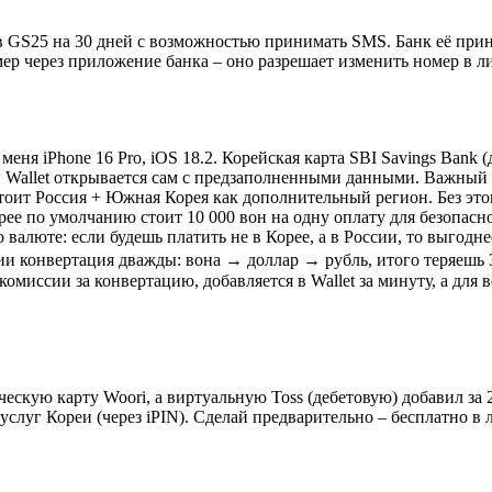
в GS25 на 30 дней с возможностью принимать SMS. Банк её приня
мер через приложение банка – оно разрешает изменить номер в л
еня iPhone 16 Pro, iOS 18.2. Корейская карта SBI Savings Bank (
 и Wallet открывается сам с предзаполненными данными. Важный
т Россия + Южная Корея как дополнительный регион. Без этого W
рее по умолчанию стоит 10 000 вон на одну оплату для безопасн
о валюте: если будешь платить не в Корее, а в России, то выгод
ии конвертация дважды: вона → доллар → рубль, итого теряешь 3-
 комиссии за конвертацию, добавляется в Wallet за минуту, а дл
ическую карту Woori, а виртуальную Toss (дебетовую) добавил за
услуг Кореи (через iPIN). Сделай предварительно – бесплатно в