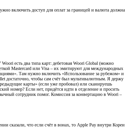
 нужно включить доступ для оплат за границей и валюта должна
Woori есть два типа карт: дебетовая Woori Global (можно
ометкой Mastercard или Visa – их эмитируют для международных
ациями». Там нужно включить «Использование за рубежом» и
let достаточно, чтобы сам счёт был мультивалютным. Я держу
редыдущие карты» (если уже пробовал) или сканируешь
кий номер? Если нет, придётся идти в отделение и просить
зычный сотрудник помог. Комиссия за конвертацию в Woori –
нии сказали, что если счёт в вонах, то Apple Pay внутри Кореи