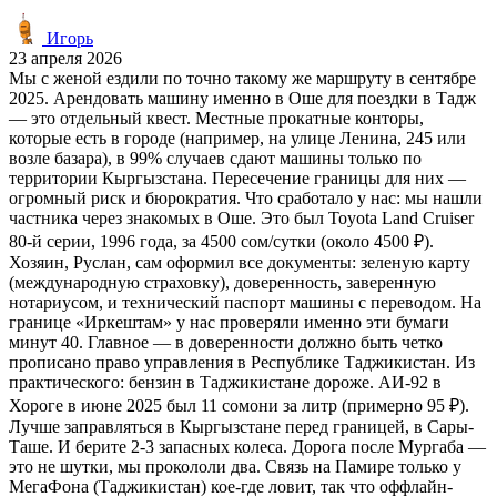
Игорь
23 апреля 2026
Мы с женой ездили по точно такому же маршруту в сентябре
2025. Арендовать машину именно в Оше для поездки в Тадж
— это отдельный квест. Местные прокатные конторы,
которые есть в городе (например, на улице Ленина, 245 или
возле базара), в 99% случаев сдают машины только по
территории Кыргызстана. Пересечение границы для них —
огромный риск и бюрократия. Что сработало у нас: мы нашли
частника через знакомых в Оше. Это был Toyota Land Cruiser
80-й серии, 1996 года, за 4500 сом/сутки (около 4500 ₽).
Хозяин, Руслан, сам оформил все документы: зеленую карту
(международную страховку), доверенность, заверенную
нотариусом, и технический паспорт машины с переводом. На
границе «Иркештам» у нас проверяли именно эти бумаги
минут 40. Главное — в доверенности должно быть четко
прописано право управления в Республике Таджикистан. Из
практического: бензин в Таджикистане дороже. АИ-92 в
Хороге в июне 2025 был 11 сомони за литр (примерно 95 ₽).
Лучше заправляться в Кыргызстане перед границей, в Сары-
Таше. И берите 2-3 запасных колеса. Дорога после Мургаба —
это не шутки, мы прокололи два. Связь на Памире только у
МегаФона (Таджикистан) кое-где ловит, так что оффлайн-