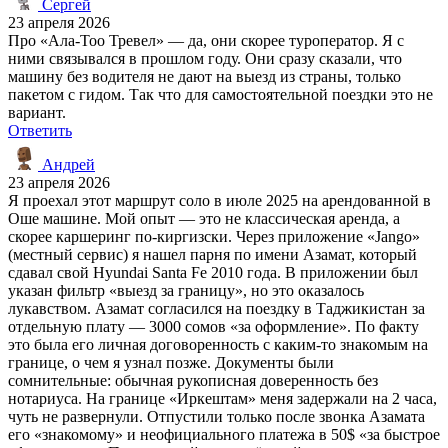
Сергей
23 апреля 2026
Про «Ала-Тоо Тревел» — да, они скорее туроператор. Я с
ними связывался в прошлом году. Они сразу сказали, что
машину без водителя не дают на выезд из страны, только
пакетом с гидом. Так что для самостоятельной поездки это не
вариант.
Ответить
Андрей
23 апреля 2026
Я проехал этот маршрут соло в июле 2025 на арендованной в
Оше машине. Мой опыт — это не классическая аренда, а
скорее каршеринг по-киргизски. Через приложение «Jango»
(местный сервис) я нашел парня по имени Азамат, который
сдавал свой Hyundai Santa Fe 2010 года. В приложении был
указан фильтр «выезд за границу», но это оказалось
лукавством. Азамат согласился на поездку в Таджикистан за
отдельную плату — 3000 сомов «за оформление». По факту
это была его личная договоренность с каким-то знакомым на
границе, о чем я узнал позже. Документы были
сомнительные: обычная рукописная доверенность без
нотариуса. На границе «Иркештам» меня задержали на 2 часа,
чуть не развернули. Отпустили только после звонка Азамата
его «знакомому» и неофициального платежа в 50$ «за быстрое