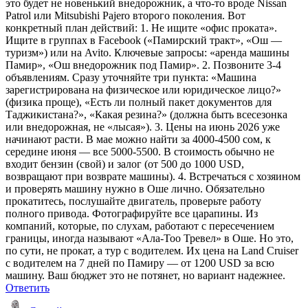
это будет не новенький внедорожник, а что-то вроде Nissan
Patrol или Mitsubishi Pajero второго поколения. Вот
конкретный план действий: 1. Не ищите «офис проката».
Ищите в группах в Facebook («Памирский тракт», «Ош —
туризм») или на Avito. Ключевые запросы: «аренда машины
Памир», «Ош внедорожник под Памир». 2. Позвоните 3-4
объявлениям. Сразу уточняйте три пункта: «Машина
зарегистрирована на физическое или юридическое лицо?»
(физика проще), «Есть ли полный пакет документов для
Таджикистана?», «Какая резина?» (должна быть всесезонка
или внедорожная, не «лысая»). 3. Цены на июнь 2026 уже
начинают расти. В мае можно найти за 4000-4500 сом, к
середине июня — все 5000-5500. В стоимость обычно не
входит бензин (свой) и залог (от 500 до 1000 USD,
возвращают при возврате машины). 4. Встречаться с хозяином
и проверять машину нужно в Оше лично. Обязательно
прокатитесь, послушайте двигатель, проверьте работу
полного привода. Фотографируйте все царапины. Из
компаний, которые, по слухам, работают с пересечением
границы, иногда называют «Ала-Тоо Тревел» в Оше. Но это,
по сути, не прокат, а тур с водителем. Их цена на Land Cruiser
с водителем на 7 дней по Памиру — от 1200 USD за всю
машину. Ваш бюджет это не потянет, но вариант надежнее.
Ответить