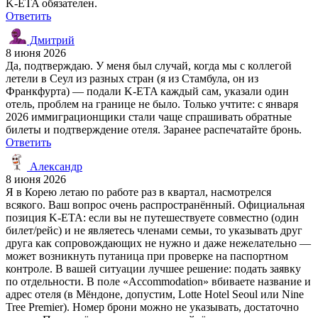
K-ETA обязателен.
Ответить
Дмитрий
8 июня 2026
Да, подтверждаю. У меня был случай, когда мы с коллегой
летели в Сеул из разных стран (я из Стамбула, он из
Франкфурта) — подали K-ETA каждый сам, указали один
отель, проблем на границе не было. Только учтите: с января
2026 иммиграционщики стали чаще спрашивать обратные
билеты и подтверждение отеля. Заранее распечатайте бронь.
Ответить
Александр
8 июня 2026
Я в Корею летаю по работе раз в квартал, насмотрелся
всякого. Ваш вопрос очень распространённый. Официальная
позиция K-ETA: если вы не путешествуете совместно (один
билет/рейс) и не являетесь членами семьи, то указывать друг
друга как сопровождающих не нужно и даже нежелательно —
может возникнуть путаница при проверке на паспортном
контроле. В вашей ситуации лучшее решение: подать заявку
по отдельности. В поле «Accommodation» вбиваете название и
адрес отеля (в Мёндоне, допустим, Lotte Hotel Seoul или Nine
Tree Premier). Номер брони можно не указывать, достаточно