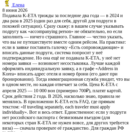
Елена
8 июня 2026
Подавала K-ETA трижды за последние два года — в 2024 и
два раза в 2025 (один раз для себя, другой для подруги в
похожей ситуации). Сразу скажу: в вашем случае указывать
подругу как «accompanying person» не обязательно, но если
заполнить — ничего страшного. Главное — честно указать,
что вы не путешествуете вместе одним рейсом. На практике:
если в заявке поставить галочку «Есть сопровождающие» и
вписать данные подруги, система попросит у неё
подтверждение. Но она ещё не подавала K-ETA, у неё нет
номера заявки — возникнет несостыковка. Лучше каждой
оформлять индивидуальную заявку, а в графе «Address in
Korea» вписать адрес отеля и номер брони (его дают при
бронировании). Тогда иммиграционная служба увидит, что вы
в одном месте, но каждая отвечает за себя. Цена K-ETA с
апреля 2025 — 10 000 вон (примерно 700₽), платят картой.
Срок действия 2 года. В 2026, насколько знаю, правила не
менялись. В приложении K-ETA есть FAQ, где прямым
текстом: «If traveling separately, each traveler must apply
individually». Вот и весь ответ. Единственное: если у подруги
нет российского паспорта с безвизовым въездом (для
некоторых стран K-ETA не нужен вовсе, для других требуется
виза) — сначала проверьте её гражданство. Для граждан РФ