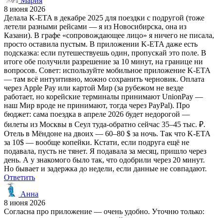
Мария
8 июня 2026
Делала K-ETA в декабре 2025 для поездки с подругой (тоже
летели разными рейсами — я из Новосибирска, она из
Казани). В графе «сопровождающее лицо» я ничего не писала,
просто оставила пустым. В приложении K-ETA даже есть
подсказка: если путешествуешь один, пропускай это поле. В
итоге обе получили разрешение за 10 минут, на границе ни
вопросов. Совет: используйте мобильное приложение K-ETA
— там всё интуитивно, можно сохранить черновик. Оплата
через Apple Pay или картой Мир (за рубежом не везде
работает, но корейские терминалы принимают UnionPay —
наш Мир вроде не принимают, тогда через PayPal). Про
бюджет: сама поездка в апреле 2026 будет недорогой —
билеты из Москвы в Сеул туда-обратно сейчас 35–45 тыс. ₽.
Отель в Мёндоне на двоих — 60–80 $ за ночь. Так что K-ETA
за 10$ — вообще копейки. Кстати, если подруга ещё не
подавала, пусть не тянет. Я подавала за месяц, пришло через
день. А у знакомого было так, что одобрили через 20 минут.
Но бывает и задержка до недели, если данные не совпадают.
Ответить
Анна
8 июня 2026
Согласна про приложение — очень удобно. Уточню только: