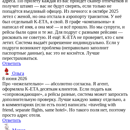
адреса. По прилёту каждая из вас пройдёт сканер отпечатков и
получит штамп — вас не будут сверять, если только не
попадётся въедливый офицер. Из личного: в октябре 2025
летел с женой, но она отстала в аэропорту транзитом. У неё
был отдельный K-ETA, я свой. В графе «компаньоны» я
написал её имя, а она моё — и всё прошло. Но мы супруги, и
рейсы были одни и те же. Для подруг с разными рейсами —
рисковать не советую. И ещё: K-ETA не проверяет, кто с кем
летит. Система выдаёт разрешение индивидуально. Если у
подруги возникнет проблема (неправильно заполнит
паспортные данные), вас это не коснётся. Лучше
перестраховаться.
Ответить
Ольга
8 июня 2026
Про «нежелательно» — абсолютно согласна. Я агент,
оформляла K-ETA десяткам клиентов. Если подать как
«сопровождающие», а рейсы разные, система может запросить
дополнительную проверку. Лучше каждую заявку отдельно, а
в комментариях (если есть поле) написать: «traveling with
friend, separate flights, same hotel». Но такого поля нет, поэтому
просто адрес отеля.
Ответить