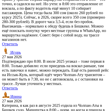
точно, я садился на неё. Но учти: в 8:00 это отправление от
вокзала, а по факту водитель ещё минут 10 собирает
пассажиров. Цена тогда была 300 сом (около 260 рублей по
курсу 2025). Сейчас, в 2026, скорее всего 350 сом (примерно
280-300 рублей). В дороге часа 3,5-4, если без пробок.
Выезжаешь – нормально к обеду будешь в Бишкеке. Можно
ещё поискать попутку через местные группы в WhatsApp, но
маршрутка надёжнее. Совет: бери с собой воду, на трассе
магазинов нет.
Ответить
Игорь
27 мая 2026
Подтверждаю про 8:00. В июле 2025 уезжал – тоже первая в
8:00. Только добавлю: если приедешь на вокзал раньше, там
есть лавочки и навес, можно переждать. Ещё есть ранний рейс
на Иссык-Куль, который идёт через Чолпан-Ату транзитом –
он может быть в 7:30, но не с автовокзала, а с остановки на
трассе. Лучше уточнить у местных.
Ответить
Ирина
27 мая 2026
Катерина, я как раз в августе 2025 ездила из Чолпан-Аты в
Бишкек соло. Маршрутка в 8:00 – норм, но когда я пришла в