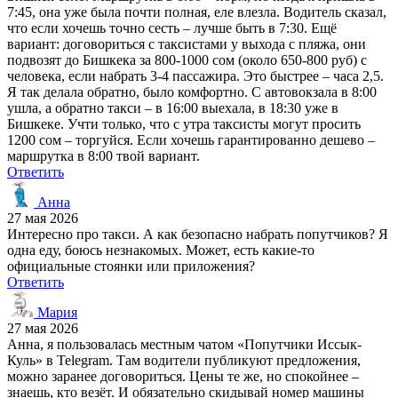
7:45, она уже была почти полная, еле влезла. Водитель сказал,
что если хочешь точно сесть – лучше быть в 7:30. Ещё
вариант: договориться с таксистами у выхода с пляжа, они
подвозят до Бишкека за 800-1000 сом (около 650-800 руб) с
человека, если набрать 3-4 пассажира. Это быстрее – часа 2,5.
Я так делала обратно, было комфортно. С автовокзала в 8:00
ушла, а обратно такси – в 16:00 выехала, в 18:30 уже в
Бишкеке. Учти только, что с утра таксисты могут просить
1200 сом – торгуйся. Если хочешь гарантированно дешево –
маршрутка в 8:00 твой вариант.
Ответить
Анна
27 мая 2026
Интересно про такси. А как безопасно набрать попутчиков? Я
одна еду, боюсь незнакомых. Может, есть какие-то
официальные стоянки или приложения?
Ответить
Мария
27 мая 2026
Анна, я пользовалась местным чатом «Попутчики Иссык-
Куль» в Telegram. Там водители публикуют предложения,
можно заранее договориться. Цены те же, но спокойнее –
знаешь, кто везёт. И обязательно скидывай номер машины