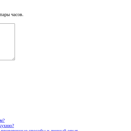
пары часов.
ом?
 кухню?
ю: проверенные способы и личный опыт