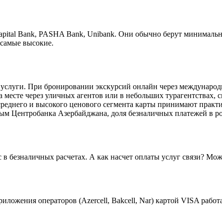
pital Bank, PASHA Bank, Unibank. Они обычно берут минимальн
 самые высокие.
услуги. При бронировании экскурсий онлайн через международн
 месте через уличных агентов или в небольших турагентствах, ск
ях среднего и высокого ценового сегмента карты принимают прак
ым Центробанка Азербайджана, доля безналичных платежей в роз
с в безналичных расчетах. А как насчет оплаты услуг связи? М
иложения операторов (Azercell, Bakcell, Nar) картой VISA рабо