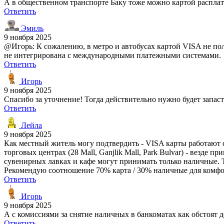
А в общественном транспорте Баку тоже можно картой расплат
Ответить
Эмиль
9 ноября 2025
@Игорь: К сожалению, в метро и автобусах картой VISA не пол
не интегрирована с международными платежными системами.
Ответить
Игорь
9 ноября 2025
Спасибо за уточнение! Тогда действительно нужно будет запас
Ответить
Лейла
9 ноября 2025
Как местный житель могу подтвердить - VISA карты работают о
торговых центрах (28 Mall, Ganjlik Mall, Park Bulvar) - везде
сувенирных лавках и кафе могут принимать только наличные. Т
Рекомендую соотношение 70% карта / 30% наличные для комф
Ответить
Игорь
9 ноября 2025
А с комиссиями за снятие наличных в банкоматах как обстоят 
Ответить