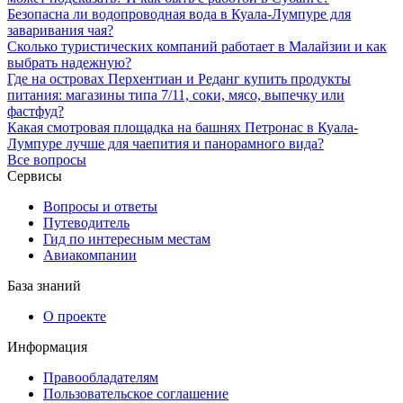
Безопасна ли водопроводная вода в Куала-Лумпуре для
заваривания чая?
Сколько туристических компаний работает в Малайзии и как
выбрать надежную?
Где на островах Перхентиан и Реданг купить продукты
питания: магазины типа 7/11, соки, мясо, выпечку или
фастфуд?
Какая смотровая площадка на башнях Петронас в Куала-
Лумпуре лучше для чаепития и панорамного вида?
Все вопросы
Сервисы
Вопросы и ответы
Путеводитель
Гид по интересным местам
Авиакомпании
База знаний
О проекте
Информация
Правообладателям
Пользовательское соглашение