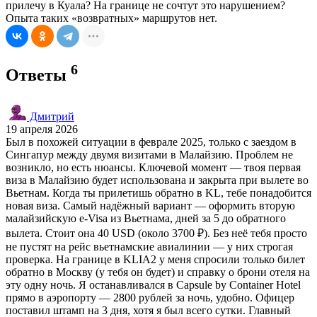
прилечу в Куала? На границе не сочтут это нарушением?
Опыта таких «возвратных» маршрутов нет.
6
Ответы
Дмитрий
19 апреля 2026
Был в похожей ситуации в феврале 2025, только с заездом в
Сингапур между двумя визитами в Малайзию. Проблем не
возникло, но есть нюансы. Ключевой момент — твоя первая
виза в Малайзию будет использована и закрыта при вылете во
Вьетнам. Когда ты прилетишь обратно в KL, тебе понадобится
новая виза. Самый надёжный вариант — оформить вторую
малайзийскую e-Visa из Вьетнама, дней за 5 до обратного
вылета. Стоит она 40 USD (около 3700 ₽). Без неё тебя просто
не пустят на рейс вьетнамские авиалинии — у них строгая
проверка. На границе в KLIA2 у меня спросили только билет
обратно в Москву (у тебя он будет) и справку о брони отеля на
эту одну ночь. Я останавливался в Capsule by Container Hotel
прямо в аэропорту — 2800 рублей за ночь, удобно. Офицер
поставил штамп на 3 дня, хотя я был всего сутки. Главный