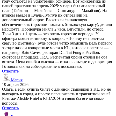
году остаются на усмотрении офицера. Вот конкретика из
нашей практики за апрель 2025: у пары был аналогичный
план (Тайланд — Малайзия — Сингапур — Малайзия). На
втором въезде в Куала-Лумпур их отправили на
дополнительный опрос. Выясняли финансовую
обеспеченность (просили показать банковскую карту), детали
маршрута. Процедура заняла 2 часа. Впустили, но стресс.
Твои 3 дня + 1 день — это очень короткие периоды. У
офицера может возникнуть вопрос: «Почему не полетела
сразу во Вьетнам?» Будь готова чётко объяснить цель первого
заезда: назови конкретные места в KL, которые посетила —
например, Batu Caves, ресторан Din Tai Fung в Pavilion,
смотровая площадка TRX. Распечатай брони отелей на оба
визита. Цена ошибки высока — отказ во въезде и депортация.
Готовься как на собеседование в посольство.
Ответить
Мария
19 апреля 2026
Ольга, а если купить билет с длинной стыковкой в KL, но не
выходить в город, а просто переночевать в транзитной зоне?
Есть же Airside Hotel в KLIA2. Это сняло бы все визовые
вопросы.
Ответить