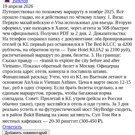
Виктор
19 апреля 2026
Путешествовал по похожему маршруту в ноябре 2025. Всё
прошло гладко, но я действовал по чёткому плану. 1. Виза:
Первую малайзийскую e-Visa использовал для въезда. Вторую
оформил, уже находясь в Ханое, через агента за 50$ (быстрее
чем официально). Получил PDF за 2 дня. 2. Доказательства:
На телефон сохранил папку с документами: оба бронирования
отелей (в KL первый раз остановился в The Bed KLCC за 4200
руб/ночь, на обратном пути — Tune Hotel KLIA2 за 2100 руб),
распечатанный маршрут по дням, билеты. 3. На границе:
Сказал правду — «transit to explore the city before and after
Vietnam». Показал обратный билет в Москву. Офицерша
спросила адрес отеля, кивнула и поставила штамп.
Финансовый расклад: Учти, что из KL во Вьетнам летают в
основном AirAsia и Vietnam Airlines. Цена в марте около 12-15
тыс. руб в одну сторону. Если брать билеты отдельно, а не
единым маршрутом, проверь, чтобы багажная норма
совпадала. Совет: Прилетай в KL утром (рейсы из России
обычно такие), сразу заселяйся в отель и иди гулять. За 3 дня
реально успеть и на футуристический мост SkyBridge сходить,
и в район Bukit Bintang на ужин заглянуть. Суп Том Ям в
местных кафешках — 20-30 ринггит (300-450 ₽).
Ответить
Добавить комментарий