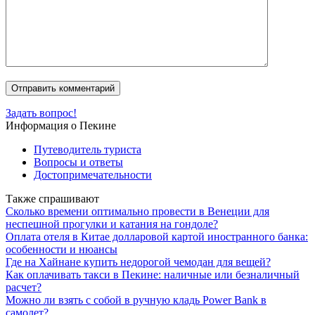
Задать вопрос!
Информация о Пекине
Путеводитель туриста
Вопросы и ответы
Достопримечательности
Также спрашивают
Сколько времени оптимально провести в Венеции для
неспешной прогулки и катания на гондоле?
Оплата отеля в Китае долларовой картой иностранного банка:
особенности и нюансы
Где на Хайнане купить недорогой чемодан для вещей?
Как оплачивать такси в Пекине: наличные или безналичный
расчет?
Можно ли взять с собой в ручную кладь Power Bank в
самолет?