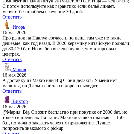
комплект вешалок (штук 20) уйдёт 300 бат. И да — чек от Big
C потом используйте как гарантию: если бельё линяет,
меняют без проблем в течение 30 дней.
Ответить
Игорь
16 мая 2026
Про рынок на Наклуа согласен, но цены там уже не такие
дешёвые, как год назад. В 2026 керамику китайскую подняли
до 80-120 бат. Но выбор всё ещё лучше, чем в торговых
центрах.
Ответить
Мария
16 мая 2026
А доставку из Makro или Big C они делают? У меня нет
машины, на Джомтьене такси дорого выходит.
Ответить
Виктор
16 мая 2026
@Мария: Big C возит бесплатно при покупке от 2000 бат, но
только в пределах Паттайи. Makro доставка платная — 150
бат, но можно заказать через их приложение. Лучше
попросить знакомого с pickup.
Ответить