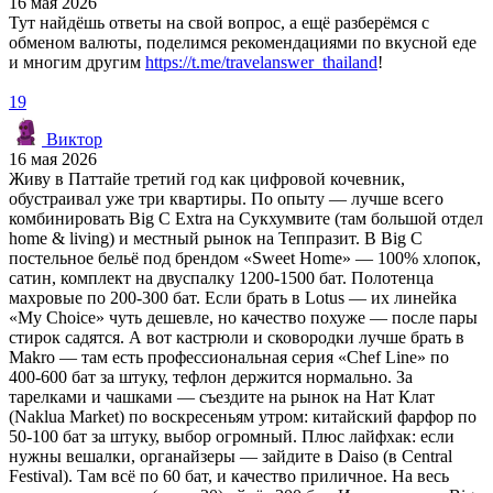
16 мая 2026
Тут найдёшь ответы на свой вопрос, а ещё разберёмся с
обменом валюты, поделимся рекомендациями по вкусной еде
и многим другим
https://t.me/travelanswer_thailand
!
19
Виктор
16 мая 2026
Живу в Паттайе третий год как цифровой кочевник,
обустраивал уже три квартиры. По опыту — лучше всего
комбинировать Big C Extra на Сукхумвите (там большой отдел
home & living) и местный рынок на Теппразит. В Big C
постельное бельё под брендом «Sweet Home» — 100% хлопок,
сатин, комплект на двуспалку 1200-1500 бат. Полотенца
махровые по 200-300 бат. Если брать в Lotus — их линейка
«My Choice» чуть дешевле, но качество похуже — после пары
стирок садятся. А вот кастрюли и сковородки лучше брать в
Makro — там есть профессиональная серия «Chef Line» по
400-600 бат за штуку, тефлон держится нормально. За
тарелками и чашками — съездите на рынок на Нат Клат
(Naklua Market) по воскресеньям утром: китайский фарфор по
50-100 бат за штуку, выбор огромный. Плюс лайфхак: если
нужны вешалки, органайзеры — зайдите в Daiso (в Central
Festival). Там всё по 60 бат, и качество приличное. На весь