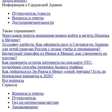
Задать вопрос!
Информация о Саудовской Аравии
Путеводитель туриста
Вопросы и ответы
Достопримечательности
Также спрашивают
Через какие ворота женщинам можно войти в мечеть Пророка
в Медине?
Ассаляму алейкум. Как оформить визу в Саудовскую Аравию
для детей-граждан России с целью учебы и проживания?
Бюджетный трансфер из Мекки в Микаат: как сэкономить на
поездке?
Как проверить остаток интернета на сим-карте STC:
подробные способы проверки баланса трафика
Как добраться из Эр-Рияда в Мекку одной девушке? Есть ли
безопасные варианты в 2026?
Все вопросы
Сервисы
Вопросы и ответы
Путеводитель
Гид по интересным местам
Авиакомпании