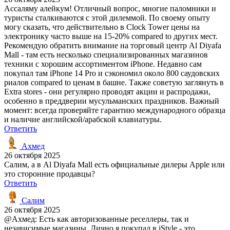
Ассаляму алейкум! Отличный вопрос, многие паломники и
туристы сталкиваются с этой дилеммой. По своему опыту
могу сказать, что действительно в Clock Tower цены на
электронику часто выше на 15-20% compared to других мест.
Рекомендую обратить внимание на торговый центр Al Diyafa
Mall - там есть несколько специализированных магазинов
техники с хорошим ассортиментом iPhone. Недавно сам
покупал там iPhone 14 Pro и сэкономил около 800 саудовских
риалов compared to ценам в башне. Также советую заглянуть в
Extra stores - они регулярно проводят акции и распродажи,
особенно в преддверии мусульманских праздников. Важный
момент: всегда проверяйте гарантию международного образца
и наличие английской/арабской клавиатуры.
Ответить
Ахмед
26 октября 2025
Салим, а в Al Diyafa Mall есть официальные дилеры Apple или
это сторонние продавцы?
Ответить
Салим
26 октября 2025
@Ахмед: Есть как авторизованные реселлеры, так и
независимые магазины. Лично я покупал в iStyle - это