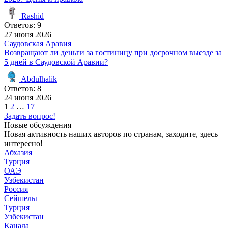
Rashid
Ответов: 9
27 июня 2026
Саудовская Аравия
Возвращают ли деньги за гостиницу при досрочном выезде за
5 дней в Саудовской Аравии?
Abdulhalik
Ответов: 8
24 июня 2026
Пагинация
1
2
…
17
Задать вопрос!
записей
Новые обсуждения
Новая активность наших авторов по странам, заходите, здесь
интересно!
Абхазия
Турция
ОАЭ
Узбекистан
Россия
Сейшелы
Турция
Узбекистан
Канада