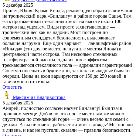
5 декабря 2025
Привет, Юлия! Кроме Яноды, рекомендую обратить внимание
на тропический парк «Бинлангу» в районе города Санья. Там
есть протяженный стеклянный мост на высоте около 100
метров над ущельем. Виды просто захватывающие —
тропический лес как на ладони. Мост построен по
современным стандартам безопасности, выдерживает
большие нагрузки. Еще один вариант — ландшафтный район
«Яньода» (это другое место, не путать с мостом Янода) в
центральной части острова. Там несколько стеклянных
платформ разной высоты, одна из них с эффектом
трескающегося стеклянного пола — адреналин гарантирован!
Советую посещать в будние дни, так как в выходные бывают
очереди. Цены на вход варьируются от 150 до 250 юаней, в
зависимости от сезона.
Ответить
Максим из Владивостока
5 декабря 2025
Андрей, полностью согласен насчёт Бинлангу! Был там в
прошлом месяце. Добавлю, что после моста там же можно
спуститься по стеклянной горке — очень весело для семей с
детьми. А вы не знаете, работает ли мост в дождь? Мы попали
в ливень, и нас не пустили, сказали — правила безопасности.
Ответить