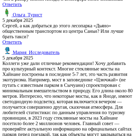
Ответить
Ольга_Турист
5 декабря 2025
Сергей, а как добраться до этого лесопарка «Дьяно»
общественным транспортом из центра Саньи? Или лучше
брать такси?
Ответить
Мария_Исследователь
5 декабря 2025
Коллеги уже дали отличные рекомендации! Хочу добавить
про культурный контекст. Многие стеклянные мосты на
Хайнане построены в последние 5-7 лет, это часть развития
экотуризма. Например, мост в заповеднике «Цзючжай» (не
путать с известным парком в Сычуани) спроектирован с
минимальным вмешательством в природу. Его длина около 80
метров. Интересно, что некоторые мосты, как в Яноде, имеют
светодиодную подсветку, которая включается вечером —
получается совершенно другая, сказочная атмосфера. Для
любителей статистики: по данным управления по туризму
провинции, в 2023 году стеклянные мосты на Хайнане
посетило более 2 миллионов человек. Главный совет —
проверяйте актуальную информацию на официальных сайтах
парков перед поездкой, так как объекты могут закрываться на