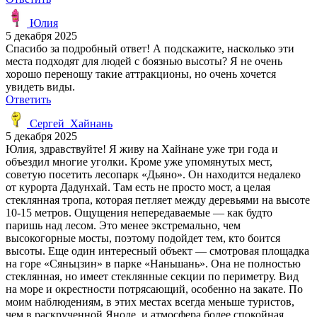
Юлия
5 декабря 2025
Спасибо за подробный ответ! А подскажите, насколько эти
места подходят для людей с боязнью высоты? Я не очень
хорошо переношу такие аттракционы, но очень хочется
увидеть виды.
Ответить
Сергей_Хайнань
5 декабря 2025
Юлия, здравствуйте! Я живу на Хайнане уже три года и
объездил многие уголки. Кроме уже упомянутых мест,
советую посетить лесопарк «Дьяно». Он находится недалеко
от курорта Дадунхай. Там есть не просто мост, а целая
стеклянная тропа, которая петляет между деревьями на высоте
10-15 метров. Ощущения непередаваемые — как будто
паришь над лесом. Это менее экстремально, чем
высокогорные мосты, поэтому подойдет тем, кто боится
высоты. Еще один интересный объект — смотровая площадка
на горе «Сяньцзин» в парке «Наньшань». Она не полностью
стеклянная, но имеет стеклянные секции по периметру. Вид
на море и окрестности потрясающий, особенно на закате. По
моим наблюдениям, в этих местах всегда меньше туристов,
чем в раскрученной Яноде, и атмосфера более спокойная.