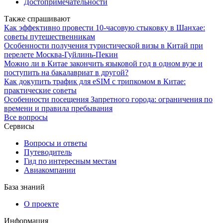
Достопримечательности
Также спрашивают
Как эффективно провести 10-часовую стыковку в Шанхае:
советы путешественникам
Особенности получения туристической визы в Китай при
перелете Москва-Гуйлинь-Пекин
Можно ли в Китае закончить языковой год в одном вузе и
поступить на бакалавриат в другой?
Как докупить трафик для eSIM с трипкомом в Китае:
практические советы
Особенности посещения Запретного города: ограничения по
времени и правила пребывания
Все вопросы
Сервисы
Вопросы и ответы
Путеводитель
Гид по интересным местам
Авиакомпании
База знаний
О проекте
Информация