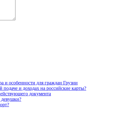
ра и особенности для граждан Грузии
 подаче и доходах на российские карты?
действующего документа
я девушки?
порт?