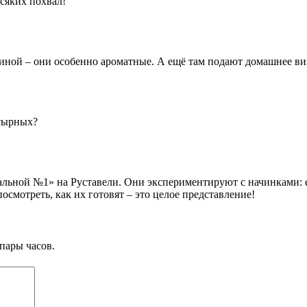
сяких похвал!
ниной – они особенно ароматные. А ещё там подают домашнее вин
 сырных?
альной №1» на Руставели. Они экспериментируют с начинками: е
смотреть, как их готовят – это целое представление!
пары часов.