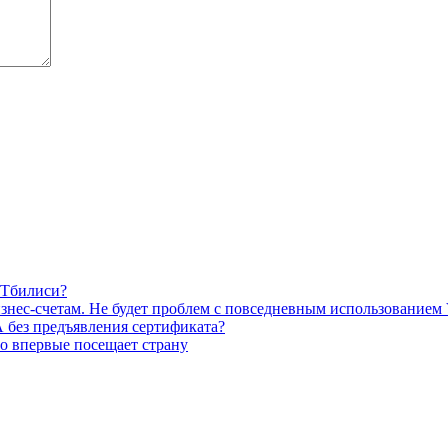
 Тбилиси?
изнес-счетам. Не будет проблем с повседневным использованием
 без предъявления сертификата?
кто впервые посещает страну