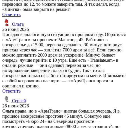
переводов до 12, то можете заверить там. Я так делал, когда
«Лингва» была закрыта на ремонт.
Ответить
Ольга
26 июня 2026
Попадал в аналогичную ситуацию в прошлом году. Обратился
в «АрмТранс» на проспекте Маштоца, 45. Работают в
воскресенье до 15:00, перевод сделали за 30 минут, нотариус
приехал через час — заплатил 7000 драм за всё. Если срочно,
можно доплатить 2000 драм за ускорение. Минус: бывает
очередь, лучше прийти к 10 утра. Ещё есть «Translate.am» в
онлайн-режиме — они сделают перевод за час, но
нотариальное заверение только в будни. Так что для
воскресенья только офлайн с нотариусом на месте. И возьмите
с собой ксерокопию паспорта — в «АрмТранс» просили
оригинал и копию.
Ответить
Сергей
26 июня 2026
Ольга права, но в «АрмТранс» иногда большая очередь. Я в
прошлое воскресенье простоял 45 минут. Советую ещё
посмотреть «Бюро 24» на Северном проспекте —
круглосуточное, правда дороже (8000 драм за страницу), но