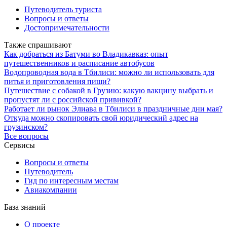
Путеводитель туриста
Вопросы и ответы
Достопримечательности
Также спрашивают
Как добраться из Батуми во Владикавказ: опыт
путешественников и расписание автобусов
Водопроводная вода в Тбилиси: можно ли использовать для
питья и приготовления пищи?
Путешествие с собакой в Грузию: какую вакцину выбрать и
пропустят ли с российской прививкой?
Работает ли рынок Элиава в Тбилиси в праздничные дни мая?
Откуда можно скопировать свой юридический адрес на
грузинском?
Все вопросы
Сервисы
Вопросы и ответы
Путеводитель
Гид по интересным местам
Авиакомпании
База знаний
О проекте