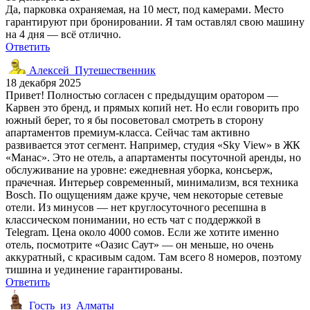
Да, парковка охраняемая, на 10 мест, под камерами. Место
гарантируют при бронировании. Я там оставлял свою машину
на 4 дня — всё отлично.
Ответить
Алексей_Путешественник
18 декабря 2025
Привет! Полностью согласен с предыдущим оратором —
Карвен это бренд, и прямых копий нет. Но если говорить про
южный берег, то я бы посоветовал смотреть в сторону
апартаментов премиум-класса. Сейчас там активно
развивается этот сегмент. Например, студия «Sky View» в ЖК
«Манас». Это не отель, а апартаменты посуточной аренды, но
обслуживание на уровне: ежедневная уборка, консьерж,
прачечная. Интерьер современный, минимализм, вся техника
Bosch. По ощущениям даже круче, чем некоторые сетевые
отели. Из минусов — нет круглосуточного ресепшна в
классическом понимании, но есть чат с поддержкой в
Telegram. Цена около 4000 сомов. Если же хотите именно
отель, посмотрите «Оазис Саут» — он меньше, но очень
аккуратный, с красивым садом. Там всего 8 номеров, поэтому
тишина и уединение гарантированы.
Ответить
Гость_из_Алматы