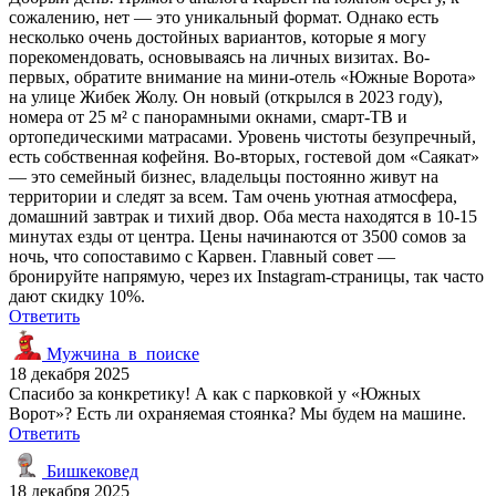
сожалению, нет — это уникальный формат. Однако есть
несколько очень достойных вариантов, которые я могу
порекомендовать, основываясь на личных визитах. Во-
первых, обратите внимание на мини-отель «Южные Ворота»
на улице Жибек Жолу. Он новый (открылся в 2023 году),
номера от 25 м² с панорамными окнами, смарт-ТВ и
ортопедическими матрасами. Уровень чистоты безупречный,
есть собственная кофейня. Во-вторых, гостевой дом «Саякат»
— это семейный бизнес, владельцы постоянно живут на
территории и следят за всем. Там очень уютная атмосфера,
домашний завтрак и тихий двор. Оба места находятся в 10-15
минутах езды от центра. Цены начинаются от 3500 сомов за
ночь, что сопоставимо с Карвен. Главный совет —
бронируйте напрямую, через их Instagram-страницы, так часто
дают скидку 10%.
Ответить
Мужчина_в_поиске
18 декабря 2025
Спасибо за конкретику! А как с парковкой у «Южных
Ворот»? Есть ли охраняемая стоянка? Мы будем на машине.
Ответить
Бишкековед
18 декабря 2025