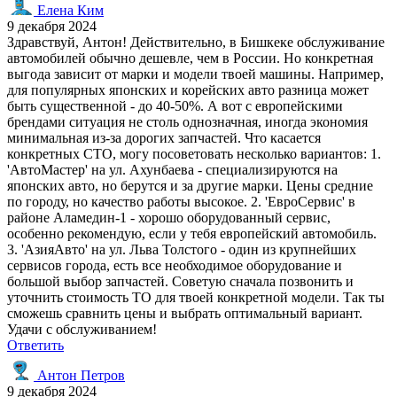
Елена Ким
9 декабря 2024
Здравствуй, Антон! Действительно, в Бишкеке обслуживание
автомобилей обычно дешевле, чем в России. Но конкретная
выгода зависит от марки и модели твоей машины. Например,
для популярных японских и корейских авто разница может
быть существенной - до 40-50%. А вот с европейскими
брендами ситуация не столь однозначная, иногда экономия
минимальная из-за дорогих запчастей. Что касается
конкретных СТО, могу посоветовать несколько вариантов: 1.
'АвтоМастер' на ул. Ахунбаева - специализируются на
японских авто, но берутся и за другие марки. Цены средние
по городу, но качество работы высокое. 2. 'ЕвроСервис' в
районе Аламедин-1 - хорошо оборудованный сервис,
особенно рекомендую, если у тебя европейский автомобиль.
3. 'АзияАвто' на ул. Льва Толстого - один из крупнейших
сервисов города, есть все необходимое оборудование и
большой выбор запчастей. Советую сначала позвонить и
уточнить стоимость ТО для твоей конкретной модели. Так ты
сможешь сравнить цены и выбрать оптимальный вариант.
Удачи с обслуживанием!
Ответить
Антон Петров
9 декабря 2024