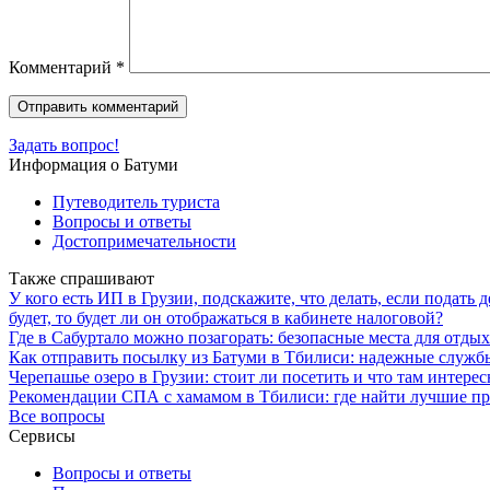
Комментарий
*
Задать вопрос!
Информация о Батуми
Путеводитель туриста
Вопросы и ответы
Достопримечательности
Также спрашивают
У кого есть ИП в Грузии, подскажите, что делать, если подать 
будет, то будет ли он отображаться в кабинете налоговой?
Где в Сабуртало можно позагорать: безопасные места для отды
Как отправить посылку из Батуми в Тбилиси: надежные служб
Черепашье озеро в Грузии: стоит ли посетить и что там интерес
Рекомендации СПА с хамамом в Тбилиси: где найти лучшие п
Все вопросы
Сервисы
Вопросы и ответы