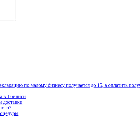
декларацию по малому бизнесу получается до 15, а оплатить полу
ха в Тбилиси
ы доставки
ного?
роцедуры