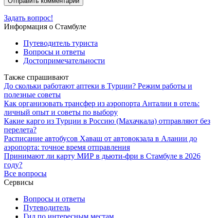
Задать вопрос!
Информация о Стамбуле
Путеводитель туриста
Вопросы и ответы
Достопримечательности
Также спрашивают
До скольки работают аптеки в Турции? Режим работы и
полезные советы
Как организовать трансфер из аэропорта Анталии в отель:
личный опыт и советы по выбору
Какие карго из Турции в Россию (Махачкала) отправляют без
перелета?
Расписание автобусов Хаваш от автовокзала в Алании до
аэропорта: точное время отправления
Принимают ли карту МИР в дьюти-фри в Стамбуле в 2026
году?
Все вопросы
Сервисы
Вопросы и ответы
Путеводитель
Гид по интересным местам