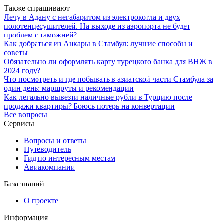
Также спрашивают
Лечу в Адану с негабаритом из электрокотла и двух
полотенцесушителей. На выходе из аэропорта не будет
проблем с таможней?
Как добраться из Анкары в Стамбул: лучшие способы и
советы
Обязательно ли оформлять карту турецкого банка для ВНЖ в
2024 году?
Что посмотреть и где побывать в азиатской части Стамбула за
один день: маршруты и рекомендации
Как легально вывезти наличные рубли в Турцию после
продажи квартиры? Боюсь потерь на конвертации
Все вопросы
Сервисы
Вопросы и ответы
Путеводитель
Гид по интересным местам
Авиакомпании
База знаний
О проекте
Информация