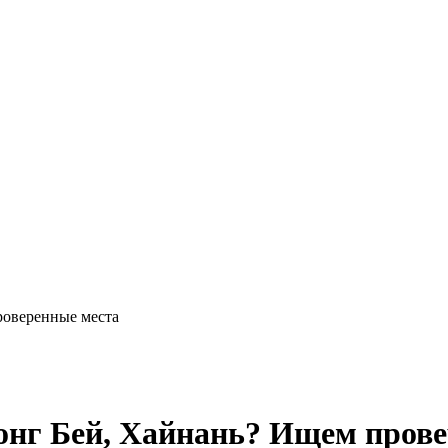
роверенные места
лонг Бей, Хайнань? Ищем пров