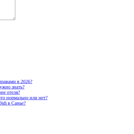
правами в 2026?
ужно знать?
вне отеля?
это нормально или нет?
idi в Санье?