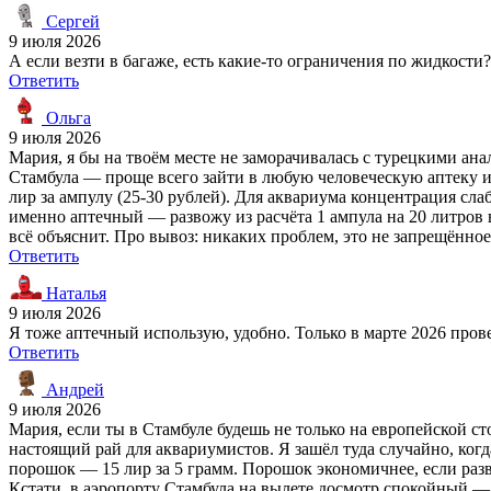
Сергей
9 июля 2026
А если везти в багаже, есть какие-то ограничения по жидкости?
Ответить
Ольга
9 июля 2026
Мария, я бы на твоём месте не заморачивалась с турецкими ана
Стамбула — проще всего зайти в любую человеческую аптеку и с
лир за ампулу (25-30 рублей). Для аквариума концентрация сла
именно аптечный — развожу из расчёта 1 ампула на 20 литров в
всё объяснит. Про вывоз: никаких проблем, это не запрещённо
Ответить
Наталья
9 июля 2026
Я тоже аптечный использую, удобно. Только в марте 2026 прове
Ответить
Андрей
9 июля 2026
Мария, если ты в Стамбуле будешь не только на европейской ст
настоящий рай для аквариумистов. Я зашёл туда случайно, когд
порошок — 15 лир за 5 грамм. Порошок экономичнее, если разво
Кстати, в аэропорту Стамбула на вылете досмотр спокойный — я