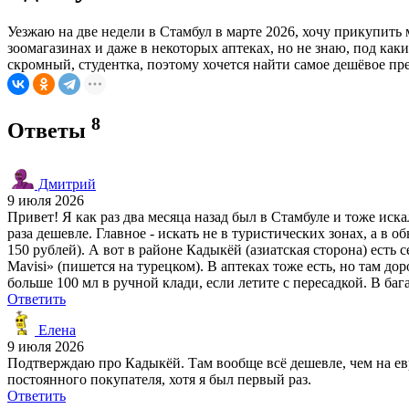
Уезжаю на две недели в Стамбул в марте 2026, хочу прикупить
зоомагазинах и даже в некоторых аптеках, но не знаю, под ка
скромный, студентка, поэтому хочется найти самое дешёвое пр
8
Ответы
Дмитрий
9 июля 2026
Привет! Я как раз два месяца назад был в Стамбуле и тоже иск
раза дешевле. Главное - искать не в туристических зонах, а в 
150 рублей). А вот в районе Кадыкёй (азиатская сторона) есть 
Mavisi» (пишется на турецком). В аптеках тоже есть, но там д
больше 100 мл в ручной клади, если летите с пересадкой. В баг
Ответить
Елена
9 июля 2026
Подтверждаю про Кадыкёй. Там вообще всё дешевле, чем на евро
постоянного покупателя, хотя я был первый раз.
Ответить