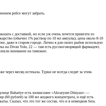
реннем рейсе могут забрать.
азать с доставкой, но если уж очень хочется привезти из
екарство (обычно 1% раствор по 10 мл ампулы), цена около 8-10
еке, даже в старом городе. Лично я для своих рыбок использую
ка на Divan Yolu, 22 — там есть русскоговорящий фармацевт,
влекли внимание на таможне.
 через месяц истекала. Турки не всегда следят за этим.
а улице Bahariye есть зоомагазин «Akvaryum Dünyası» —
р (60 рублей) за 100 мл жидкого концентрата, и ещё есть
ы. Сказал, что это тот же состав, что и в немецком Sera.