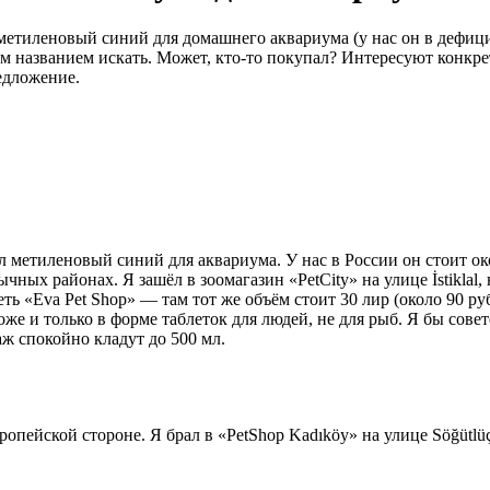
 метиленовый синий для домашнего аквариума (у нас он в дефиц
ким названием искать. Может, кто-то покупал? Интересуют конкр
едложение.
ал метиленовый синий для аквариума. У нас в России он стоит ок
обычных районах. Я зашёл в зоомагазин «PetCity» на улице İstikla
сеть «Eva Pet Shop» — там тот же объём стоит 30 лир (около 90 р
ороже и только в форме таблеток для людей, не для рыб. Я бы со
аж спокойно кладут до 500 мл.
пейской стороне. Я брал в «PetShop Kadıköy» на улице Söğütlüç