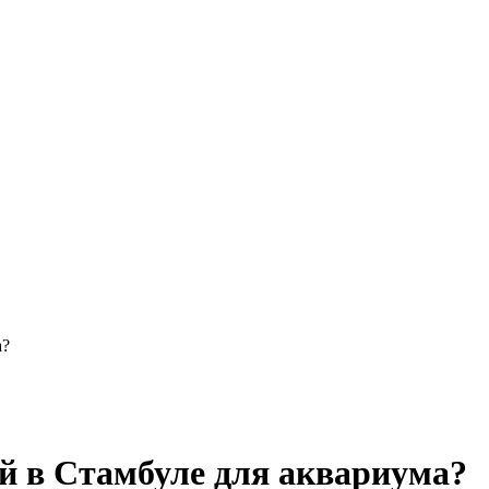
а?
й в Стамбуле для аквариума?