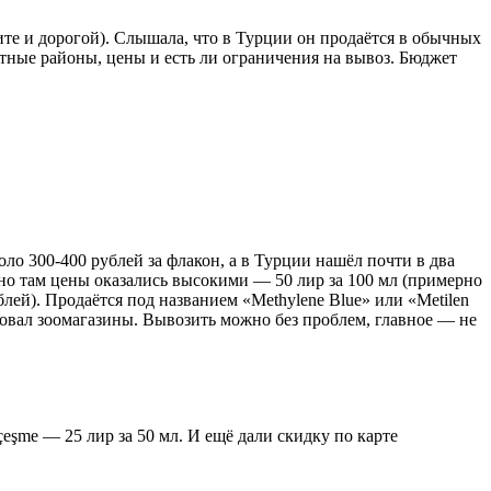
ите и дорогой). Слышала, что в Турции он продаётся в обычных
етные районы, цены и есть ли ограничения на вывоз. Бюджет
оло 300-400 рублей за флакон, а в Турции нашёл почти в два
l, но там цены оказались высокими — 50 лир за 100 мл (примерно
ублей). Продаётся под названием «Methylene Blue» или «Metilen
ветовал зоомагазины. Вывозить можно без проблем, главное — не
eşme — 25 лир за 50 мл. И ещё дали скидку по карте