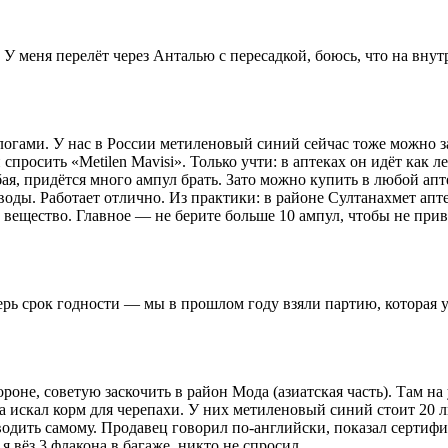
 У меня перелёт через Анталью с пересадкой, боюсь, что на внут
логами. У нас в России метиленовый синий сейчас тоже можно зак
просить «Metilen Mavisi». Только учти: в аптеках он идёт как л
бая, придётся много ампул брать. Зато можно купить в любой апт
оды. Работает отлично. Из практики: в районе Султанахмет апте
е вещество. Главное — не берите больше 10 ампул, чтобы не при
рь срок годности — мы в прошлом году взяли партию, которая уже
ороне, советую заскочить в район Мода (азиатская часть). Там н
а искал корм для черепахи. У них метиленовый синий стоит 20 ли
дить самому. Продавец говорил по-английски, показал сертификат
 вёз 3 флакона в багаже, никто не спросил.