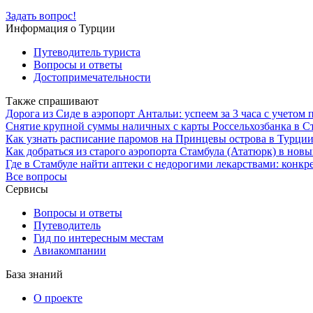
Задать вопрос!
Информация о Турции
Путеводитель туриста
Вопросы и ответы
Достопримечательности
Также спрашивают
Дорога из Сиде в аэропорт Антальи: успеем за 3 часа с учетом 
Снятие крупной суммы наличных с карты Россельхозбанка в С
Как узнать расписание паромов на Принцевы острова в Турци
Как добраться из старого аэропорта Стамбула (Ататюрк) в нов
Где в Стамбуле найти аптеки с недорогими лекарствами: конкр
Все вопросы
Сервисы
Вопросы и ответы
Путеводитель
Гид по интересным местам
Авиакомпании
База знаний
О проекте