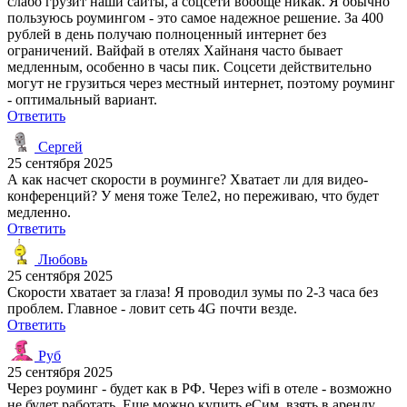
слабо грузит наши сайты, а соцсети вообще никак. Я обычно
пользуюсь роумингом - это самое надежное решение. За 400
рублей в день получаю полноценный интернет без
ограничений. Вайфай в отелях Хайнаня часто бывает
медленным, особенно в часы пик. Соцсети действительно
могут не грузиться через местный интернет, поэтому роуминг
- оптимальный вариант.
Ответить
Сергей
25 сентября 2025
А как насчет скорости в роуминге? Хватает ли для видео-
конференций? У меня тоже Теле2, но переживаю, что будет
медленно.
Ответить
Любовь
25 сентября 2025
Скорости хватает за глаза! Я проводил зумы по 2-3 часа без
проблем. Главное - ловит сеть 4G почти везде.
Ответить
Руб
25 сентября 2025
Через роуминг - будет как в РФ. Через wifi в отеле - возможно
не будет работать. Еще можно купить еСим, взять в аренду