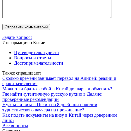
Задать вопрос!
Информация о Китае
Путеводитель туриста
Вопросы и ответы
Достопримечательности
Также спрашивают
Сколько времени занимает перевод на Алипей: реалии и
сроки зачисления
Можно ли брать с собой в Китай доллары и обменять?
Где найти аутентичную русскую кухню в Даляне:
проверенные рекомендации
Нужна ли виза в Пекин на 8 дней при наличии
туристического ваучера на проживание?
Как подать документы на визу в Китай через доверенное
лицо?
Все вопросы
Сервисы