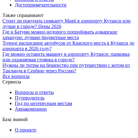
Достопримечательности
Также спрашивают
Стоит ли покупать симкарту Magti в аэропорту Кутаиси или
лучше в городе? Цены 2026
Где в Батуми можно недорого попробовать аджарские
хачапури: лучшие бюджетные места
Точное расписание автобусов от Красного моста в Кутаиси до
аэропорта в 2026 году?
Где можно оставить машину в аэропорту Кутаиси: парковка
или охраняемая стоянка в городе?
Нужны ли титры на бешенство при путешествии с котом из
Таиланда в Сербию через Россию?
Все вопросы
Сервисы
Вопросы и ответы
Путеводитель
Гид по интересным местам
Авиакомпании
База знаний
О проекте