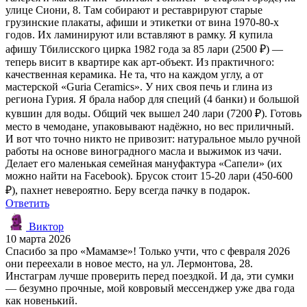
улице Сиони, 8. Там собирают и реставрируют старые
грузинские плакаты, афиши и этикетки от вина 1970-80-х
годов. Их ламинируют или вставляют в рамку. Я купила
афишу Тбилисского цирка 1982 года за 85 лари (2500 ₽) —
теперь висит в квартире как арт-объект. Из практичного:
качественная керамика. Не та, что на каждом углу, а от
мастерской «Guria Ceramics». У них своя печь и глина из
региона Гурия. Я брала набор для специй (4 банки) и большой
кувшин для воды. Общий чек вышел 240 лари (7200 ₽). Готовь
место в чемодане, упаковывают надёжно, но вес приличный.
И вот что точно никто не привозит: натуральное мыло ручной
работы на основе виноградного масла и выжимок из чачи.
Делает его маленькая семейная мануфактура «Сапели» (их
можно найти на Facebook). Брусок стоит 15-20 лари (450-600
₽), пахнет невероятно. Беру всегда пачку в подарок.
Ответить
Виктор
10 марта 2026
Спасибо за про «Мамамзе»! Только учти, что с февраля 2026
они переехали в новое место, на ул. Лермонтова, 28.
Инстаграм лучше проверить перед поездкой. И да, эти сумки
— безумно прочные, мой ковровый мессенджер уже два года
как новенький.