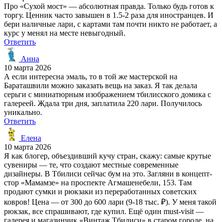
Про «Сухой мост» — абсолютная правда. Только будь готов к
торгу. Ценник часто завышен в 1.5-2 раза для иностранцев. И
бери наличные лари, с картами там почти никто не работает, а
курс у менял на месте невыгодный.
Ответить
Анна
10 марта 2026
А если интересна эмаль, то в той же мастерской на
Бараташвили можно заказать вещь на заказ. Я так делала
серьги с миниатюрным изображением тбилисского домика с
галереей. Ждала три дня, заплатила 220 лари. Получилось
уникально.
Ответить
Елена
10 марта 2026
Я как блогер, объездивший кучу стран, скажу: самые крутые
сувениры — те, что создают местные современные
дизайнеры. В Тбилиси сейчас бум на это. Загляни в концепт-
стор «Мамамзе» на проспекте Агмашенебели, 153. Там
продают сумки и рюкзаки из переработанных советских
ковров! Цена — от 300 до 600 лари (9-18 тыс. ₽). У меня такой
рюкзак, все спрашивают, где купил. Ещё один must-visit —
галерея и магазинчик «Винтаж Тбилиси» в старом городе, на