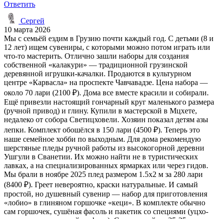
Ответить
Сергей
10 марта 2026
Мы с семьёй ездим в Грузию почти каждый год. С детьми (8 и
12 лет) ищем сувениры, с которыми можно потом играть или
что-то мастерить. Отлично зашли наборы для создания
собственной «калакури» — традиционной грузинской
деревянной игрушки-качалки. Продаются в культурном
центре «Карвасла» на проспекте Чавчавадзе. Цена набора —
около 70 лари (2100 ₽). Дома все вместе красили и собирали.
Ещё привезли настоящий гончарный круг маленького размера
(ручной привод) и глину. Купили в мастерской в Мцхете,
недалеко от собора Светицховели. Хозяин показал детям азы
лепки. Комплект обошёлся в 150 лари (4500 ₽). Теперь это
наше семейное хобби по выходным. Для дома рекомендую
шерстяные пледы ручной работы из высокогорной деревни
Ушгули в Сванетии. Их можно найти не в туристических
лавках, а на специализированных ярмарках или через гидов.
Мы брали в ноябре 2025 плед размером 1.5х2 м за 280 лари
(8400 ₽). Греет невероятно, краски натуральные. И самый
простой, но душевный сувенир — набор для приготовления
«лобио» в глиняном горшочке «кеци». В комплекте обычно
сам горшочек, сушёная фасоль и пакетик со специями (уцхо-