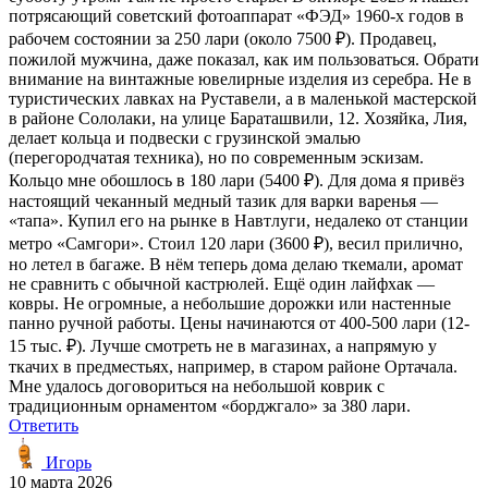
потрясающий советский фотоаппарат «ФЭД» 1960-х годов в
рабочем состоянии за 250 лари (около 7500 ₽). Продавец,
пожилой мужчина, даже показал, как им пользоваться. Обрати
внимание на винтажные ювелирные изделия из серебра. Не в
туристических лавках на Руставели, а в маленькой мастерской
в районе Сололаки, на улице Бараташвили, 12. Хозяйка, Лия,
делает кольца и подвески с грузинской эмалью
(перегородчатая техника), но по современным эскизам.
Кольцо мне обошлось в 180 лари (5400 ₽). Для дома я привёз
настоящий чеканный медный тазик для варки варенья —
«тапа». Купил его на рынке в Навтлуги, недалеко от станции
метро «Самгори». Стоил 120 лари (3600 ₽), весил прилично,
но летел в багаже. В нём теперь дома делаю ткемали, аромат
не сравнить с обычной кастрюлей. Ещё один лайфхак —
ковры. Не огромные, а небольшие дорожки или настенные
панно ручной работы. Цены начинаются от 400-500 лари (12-
15 тыс. ₽). Лучше смотреть не в магазинах, а напрямую у
ткачих в предместьях, например, в старом районе Ортачала.
Мне удалось договориться на небольшой коврик с
традиционным орнаментом «борджгало» за 380 лари.
Ответить
Игорь
10 марта 2026