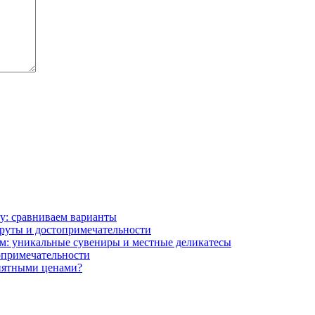
ту: сравниваем варианты
шруты и достопримечательности
ам: уникальные сувениры и местные деликатесы
топримечательности
риятными ценами?