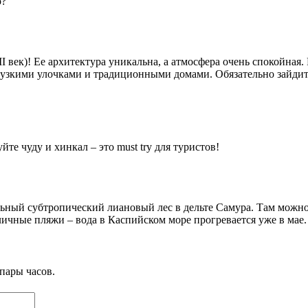
о?
I век)! Ее архитектура уникальна, а атмосфера очень спокойная
 узкими улочками и традиционными домами. Обязательно зайдите
те чуду и хинкал – это must try для туристов!
альный субтропический лиановый лес в дельте Самура. Там можн
ичные пляжи – вода в Каспийском море прогревается уже в мае.
пары часов.