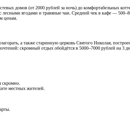
тевых домов (от 2000 рублей за ночь) до комфортабельных котте
лесными ягодами и травяные чаи. Средний чек в кафе — 500–800
м ценам.
позагорать, а также старинную церковь Святого Николая, постро
очтений: скромный отдых обойдётся в 5000–7000 рублей на 3 дня
я скромно.
жите местных жителей.
арты.